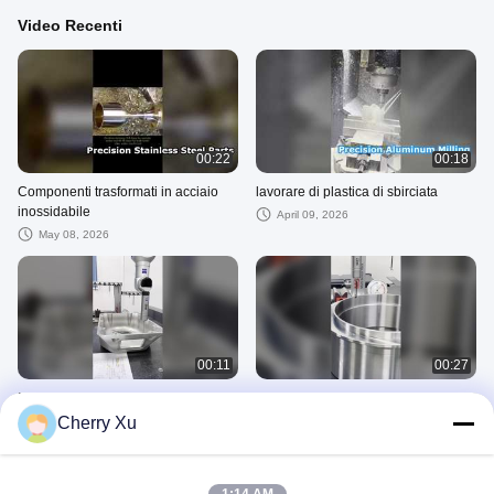
Video Recenti
00:22
00:18
Componenti trasformati in acciaio
lavorare di plastica di sbirciata
inossidabile
April 09, 2026
May 08, 2026
00:11
00:27
Macchine per la lavorazione a CNC
Servizi di lavorazione CNC
a 5 assi
dell'acciaio inossidabile per
Cherry Xu
apparecchiature industriali
March 24, 2026
March 24, 2026
Machine Processing Video