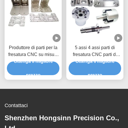
Produttore di parti per la
5 assi 4 assi parti di
fresatura CNC su misura
fresatura CNC parti di
per parti di serie Prototipi
Ottenga il migliore
Ottenga il migliore
metallo fresato
di alluminio
prezzo
prezzo
Contattaci
Shenzhen Hongsinn Precision Co.,