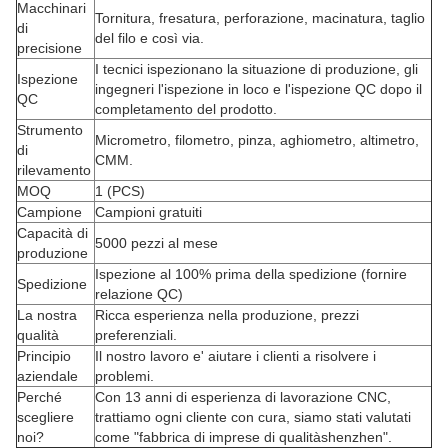
Macchinari
Tornitura, fresatura, perforazione, macinatura, taglio
di
del filo e così via.
precisione
I tecnici ispezionano la situazione di produzione, gli
Ispezione
ingegneri l'ispezione in loco e l'ispezione QC dopo il
QC
completamento del prodotto.
Strumento
Micrometro, filometro, pinza, aghiometro, altimetro,
di
CMM.
rilevamento
MOQ
1 (PCS)
Campione
Campioni gratuiti
Capacità di
5000 pezzi al mese
produzione
Ispezione al 100% prima della spedizione (fornire
Spedizione
relazione QC)
La nostra
Ricca esperienza nella produzione, prezzi
qualità
preferenziali.
Principio
Il nostro lavoro e' aiutare i clienti a risolvere i
aziendale
problemi.
Perché
Con 13 anni di esperienza di lavorazione CNC,
scegliere
trattiamo ogni cliente con cura, siamo stati valutati
noi?
come "fabbrica di imprese di qualitàshenzhen".