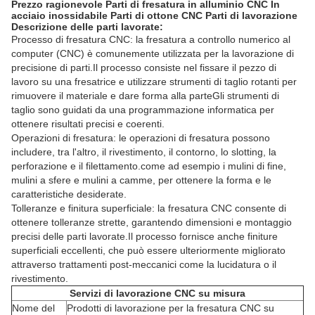
Prezzo ragionevole Parti di fresatura in alluminio CNC In
acciaio inossidabile Parti di ottone CNC Parti di lavorazione
Descrizione delle parti lavorate:
Processo di fresatura CNC: la fresatura a controllo numerico al
computer (CNC) è comunemente utilizzata per la lavorazione di
precisione di parti.Il processo consiste nel fissare il pezzo di
lavoro su una fresatrice e utilizzare strumenti di taglio rotanti per
rimuovere il materiale e dare forma alla parteGli strumenti di
taglio sono guidati da una programmazione informatica per
ottenere risultati precisi e coerenti.
Operazioni di fresatura: le operazioni di fresatura possono
includere, tra l'altro, il rivestimento, il contorno, lo slotting, la
perforazione e il filettamento.come ad esempio i mulini di fine,
mulini a sfere e mulini a camme, per ottenere la forma e le
caratteristiche desiderate.
Tolleranze e finitura superficiale: la fresatura CNC consente di
ottenere tolleranze strette, garantendo dimensioni e montaggio
precisi delle parti lavorate.Il processo fornisce anche finiture
superficiali eccellenti, che può essere ulteriormente migliorato
attraverso trattamenti post-meccanici come la lucidatura o il
rivestimento.
Servizi di lavorazione CNC su misura
Nome del
Prodotti di lavorazione per la fresatura CNC su