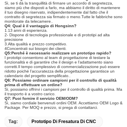
Sì, se ti dà la tranquillità di firmare un accordo di segretezza,
siamo più che disposti a farlo, ma abbiamo il diritto di mantenere
il tuo disegno riservato, indipendentemente dal fatto che il
contratto di segretezza sia firmato o meno.Tutte le fabbriche sono
monitorate da telecamere..
Q4: Qual è il vantaggio di Hongsinn?
1.13 anni di esperienza.
2- Dispone di tecnologia professionale e di prototipi ad alta
precisione
3.Alta qualità e prezzo competitivo.
4Concentrati sui bisogni dei clienti.
Q5:Perché è necessario realizzare un prototipo rapido?
I prototipi consentono al team di progettazione di testare la
funzionalità e di garantire che il design e l'adattamento siano
corretti.Il tempo complessivo di commercializzazione può essere
ridotto poiché l'accuratezza della progettazione garantisce un
calendario del progetto semplificato..
Q6: Possiamo ordinare campioni per il controllo di qualità
prima di effettuare un ordine?
Sì, possiamo offrirvi i campioni per il controllo di qualità prima. Ma
il trasporto è a vostro carico.
Q7: Puoi fornire il servizio OEM/ODM?
Sì, siamo cordiale benvenuti ordini OEM. Accettiamo OEM Logo &
Package. Per MOQ e prezzo, si prega di contattarci.
Tag:
Prototipo Di Fresatura Di CNC