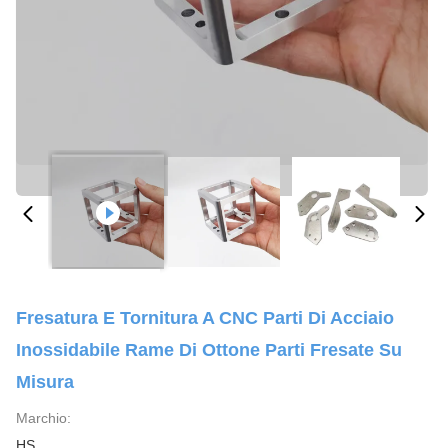
Fresatura E Tornitura A CNC Parti Di Acciaio
Inossidabile Rame Di Ottone Parti Fresate Su
Misura
Marchio:
HS