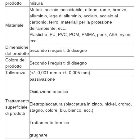
prodotto
misura
Metalli: acciaio inossidabile, ottone, rame, bronzo,
alluminio, lega di alluminio, acciaio, acciaio al
carbonio, ferro, materiali per la protezione
Materiale
dell'ambiente, ecc.
Plastiche: PU, PVC, POM, PMMA, peek, ABS, nylon,
ecc.
Dimensione
Secondo i requisiti di disegno
del prodotto
Colore del
Secondo i requisiti di disegno
prodotto
Tolleranza
(+/- 0,001 mm a +/- 0,005 mm)
passivazione
Oxidazione anodica
Trattamento
Elettroplaccatura (placcatura in zinco, nickel, cromo,
superficiale
stagno, colore, blu, bianco, ecc.)
di prodotti
Trattamento termico
grugnare