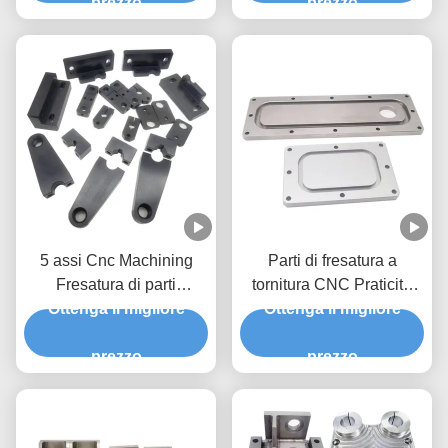
prezzo
prezzo
5 assi Cnc Machining
Parti di fresatura a
Fresatura di parti
tornitura CNC Praticità
importatori Cnc Fresatura
Ottenga il migliore
del processo di fresatura
Ottenga il migliore
di prototipi ottone acciaio
CNC
inossidabile
prezzo
prezzo