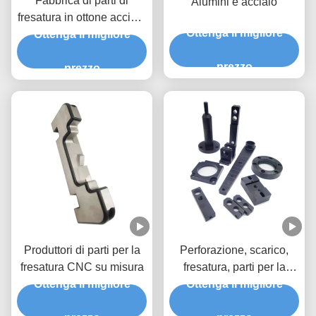
Fabbrica di parti di
Alumini e acciaio
fresatura in ottone acciaio
Ottenga il migliore
alluminio CNC Parti di
Ottenga il migliore
usura ad alta precisione
prezzo
prezzo
Produttori di parti per la
Perforazione, scarico,
fresatura CNC su misura
fresatura, parti per la
Ottenga il migliore
tornitura di utensili CNC
Ottenga il migliore