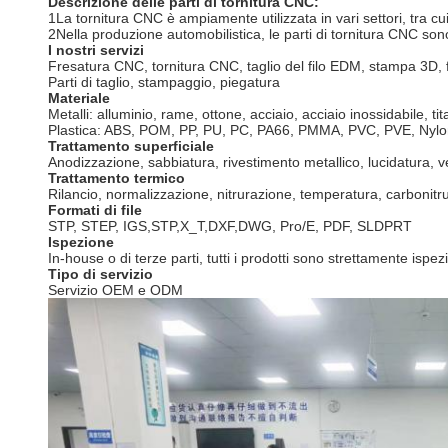
Descrizione delle parti di tornitura CNC:
1La tornitura CNC è ampiamente utilizzata in vari settori, tra cu
2Nella produzione automobilistica, le parti di tornitura CNC son
I nostri servizi
Fresatura CNC, tornitura CNC, taglio del filo EDM, stampa 3D, 
Parti di taglio, stampaggio, piegatura
Materiale
Metalli: alluminio, rame, ottone, acciaio, acciaio inossidabile, tit
Plastica: ABS, POM, PP, PU, PC, PA66, PMMA, PVC, PVE, Nylon
Trattamento superficiale
Anodizzazione, sabbiatura, rivestimento metallico, lucidatura, ve
Trattamento termico
Rilancio, normalizzazione, nitrurazione, temperatura, carbonitr
Formati di file
STP, STEP, IGS,STP,X_T,DXF,DWG, Pro/E, PDF, SLDPRT
Ispezione
In-house o di terze parti, tutti i prodotti sono strettamente ispe
Tipo di servizio
Servizio OEM e ODM