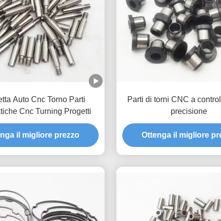
etta Auto Cnc Torno Parti
Parti di torni CNC a control
iche Cnc Turning Progetti
precisione
nga il migliore prezzo
Ottenga il migliore p