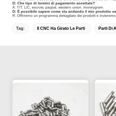
D: Che tipo di termini di pagamento accettate?
A: T/T, L/C, escrow, paypal, western union, moneygram.
D: È possibile sapere come sta andando il mio prodotto se
R: Offriremo un programma dettagliato dei prodotti e invieremo 
Tag:
Il CNC Ha Girato Le Parti
Parti Di 