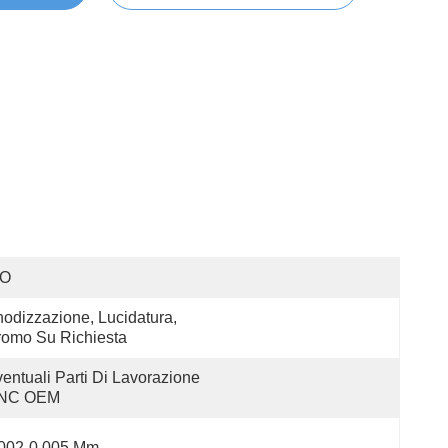
SO
odizzazione, Lucidatura, 
omo Su Richiesta
entuali Parti Di Lavorazione 
NC OEM
.002-0.005 Mm