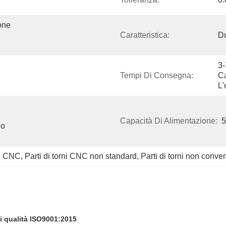
ne 
Caratteristica:
Du
3-
Tempi Di Consegna:
Ca
L'
Capacità Di Alimentazione:
5
o 
ni CNC
, 
Parti di torni CNC non standard
, 
Parti di torni non conve
di qualità ISO9001:2015