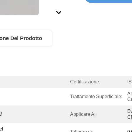
ione Del Prodotto
Certificazione:
I
An
Trattamento Superficiale:
Cr
Ev
M
Applicare A:
C
l 
Tolleranza:
0