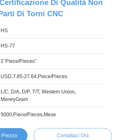
Certificazione Di Qualità Non
Parti Di Torni CNC
HS
HS-77
1"Piece/Pieces"
USD,7.85-27.64,Piece/Pieces
L/C, D/A, D/P, T/T, Western Union,
MoneyGram
5000,Piece/Pieces,Mese
e Prezzo
Contattaci Ora