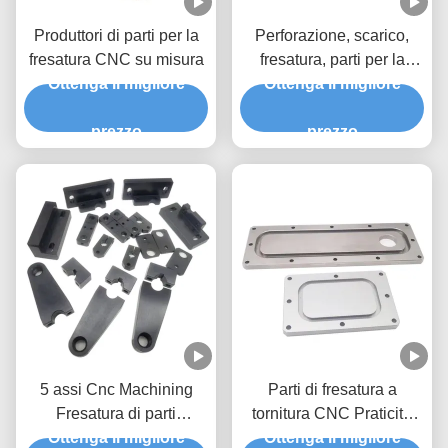
Produttori di parti per la
Perforazione, scarico,
fresatura CNC su misura
fresatura, parti per la
Ottenga il migliore
tornitura di utensili CNC
Ottenga il migliore
prezzo
prezzo
5 assi Cnc Machining
Parti di fresatura a
Fresatura di parti
tornitura CNC Praticità
importatori Cnc Fresatura
Ottenga il migliore
del processo di fresatura
Ottenga il migliore