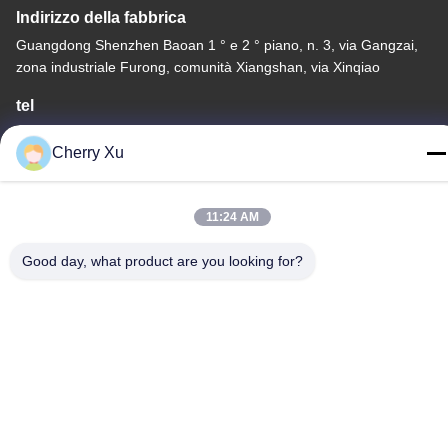
Indirizzo della fabbrica
Guangdong Shenzhen Baoan 1 ° e 2 ° piano, n. 3, via Gangzai,
zona industriale Furong, comunità Xiangshan, via Xinqiao
tel
86-0755-27097532-8:30
Cherry Xu
11:24 AM
Cina Buona qualità Servizio di lavorazione CNC su misura
Good day, what product are you looking for?
Fornitore. -2026 Shenzhen Hongsinn Precision Co., Ltd. Tutti i
diritti riservati.
Informativa sulla privacy
|
Mappa del sito