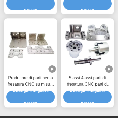
di prototipi ottone acciaio
CNC
inossidabile
prezzo
prezzo
Produttore di parti per la
5 assi 4 assi parti di
fresatura CNC su misura
fresatura CNC parti di
per parti di serie Prototipi
Ottenga il migliore
Ottenga il migliore
metallo fresato
di alluminio
prezzo
prezzo