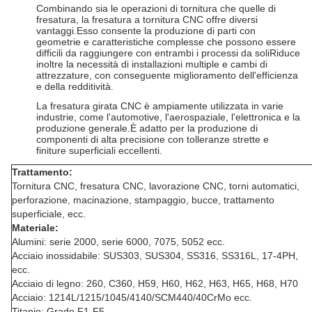
Combinando sia le operazioni di tornitura che quelle di
fresatura, la fresatura a tornitura CNC offre diversi
vantaggi.Esso consente la produzione di parti con
geometrie e caratteristiche complesse che possono essere
difficili da raggiungere con entrambi i processi da soliRiduce
inoltre la necessità di installazioni multiple e cambi di
attrezzature, con conseguente miglioramento dell'efficienza
e della redditività.
La fresatura girata CNC è ampiamente utilizzata in varie
industrie, come l'automotive, l'aerospaziale, l'elettronica e la
produzione generale.È adatto per la produzione di
componenti di alta precisione con tolleranze strette e
finiture superficiali eccellenti.
Trattamento:
Tornitura CNC, fresatura CNC, lavorazione CNC, torni automatici,
perforazione, macinazione, stampaggio, bucce, trattamento
superficiale, ecc.
Materiale:
Alumini: serie 2000, serie 6000, 7075, 5052 ecc.
Acciaio inossidabile: SUS303, SUS304, SS316, SS316L, 17-4PH,
ecc.
Acciaio di legno: 260, C360, H59, H60, H62, H63, H65, H68, H70
Acciaio: 1214L/1215/1045/4140/SCM440/40CrMo ecc.
Titanio:
Grado F1-F5