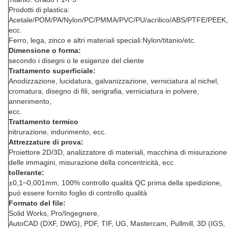
Prodotti di plastica:
Acetale/POM/PA/Nylon/PC/PMMA/PVC/PU/acrilico/ABS/PTFE/PEEK,
ecc.
Ferro, lega, zinco e altri materiali speciali:Nylon/titanio/etc.
Dimensione o forma:
secondo i disegni o le esigenze del cliente
Trattamento superficiale:
Anodizzazione, lucidatura, galvanizzazione, verniciatura al nichel,
cromatura, disegno di fili, serigrafia, verniciatura in polvere,
annerimento,
ecc.
Trattamento termico
nitrurazione, indurimento, ecc.
Attrezzature di prova:
Proiettore 2D/3D, analizzatore di materiali, macchina di misurazione
delle immagini, misurazione della concentricità, ecc.
tollerante:
±0,1~0,001mm, 100% controllo qualità QC prima della spedizione,
può essere fornito foglio di controllo qualità
Formato del file:
Solid Works, Pro/Ingegnere,
AutoCAD (DXF, DWG), PDF, TIF, UG, Mastercam, Pullmill, 3D (IGS,