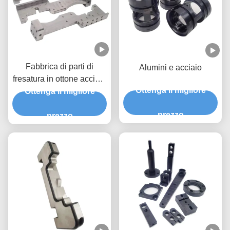
Fabbrica di parti di
Alumini e acciaio
fresatura in ottone acciaio
Ottenga il migliore
alluminio CNC Parti di
Ottenga il migliore
usura ad alta precisione
prezzo
prezzo