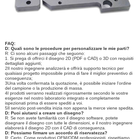
FAQ:
D: Quali sono le procedure per personalizzare le mie parti?
R: Ci sono alcuni passaggi che seguono:
1. Si prega di offrirci il disegno 2D (PDF o CAD) o 3D con requisiti
dettagliati aggiunti;
2Il nostro ingegnere analizzerà e offrirà supporto tecnico per
qualsiasi progetto impossibile prima di fare il miglior preventivo di
conseguenza;
3Una volta confermata la quotazione, è possibile iniziare l'ordine
del campione o la produzione di massa.
4I prodotti verranno realizzati rigorosamente secondo le vostre
esigenze nel nostro laboratorio integrato e completamente
ispezionati prima di essere spediti a voi.
5Il servizio post-vendita inizia non appena la merce viene spedita.
D: Puoi aiutarci a creare un disegno?
R: Se non avete familiarità con il disegno software, potete
disegnare il disegno con tutte le dimensioni, e il nostro ingegnere
elaborerà il disegno 2D con il CAD di conseguenza.
D: Possiamo firmare un accordo di riservatezza?
R: Certo. Come produttori OEM/ODM professionisti, rispettiamo