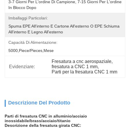
3-7 Giorni Per L'ordine Di Campione, 7-15 Giorni Per L'ordine 
In Blocco Dopo
Imballaggi Particolari:
Spuma EPE All'interno E Cartone All'esterno O EPE Schiuma 
All'interno E Legno All'esterno
Capacità Di Alimentazione:
5000,Piece/Pieces,Mese
Fresatura a cnc aerospaziale
, 
Evidenziare:
fresatura a CNC 1 mm
, 
Parti per la fresatura CNC 1 mm
Descrizione Del Prodotto
Parti di fresatura CNC in alluminio/acciaio
inossidabile/brass/acciaio/titanio
Descrizione della fresatura girata CNC: