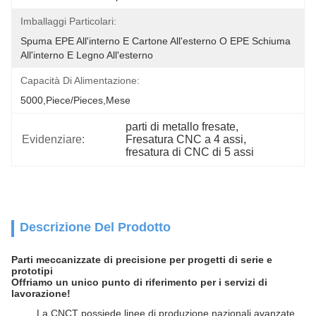
Imballaggi Particolari:
Spuma EPE All'interno E Cartone All'esterno O EPE Schiuma 
All'interno E Legno All'esterno
Capacità Di Alimentazione:
5000,Piece/Pieces,Mese
parti di metallo fresate
, 
Evidenziare:
Fresatura CNC a 4 assi
, 
fresatura di CNC di 5 assi
Descrizione Del Prodotto
Parti meccanizzate di precisione per progetti di serie e
prototipi
Offriamo un unico punto di riferimento per i servizi di
lavorazione!
La CNCT possiede linee di produzione nazionali avanzate