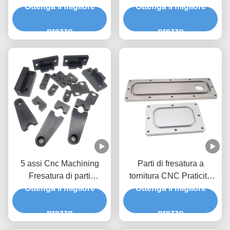
Ottenga il migliore
tornitura di utensili CNC
Ottenga il migliore
prezzo
prezzo
5 assi Cnc Machining
Parti di fresatura a
Fresatura di parti
tornitura CNC Praticità
importatori Cnc Fresatura
Ottenga il migliore
del processo di fresatura
Ottenga il migliore
di prototipi ottone acciaio
CNC
inossidabile
prezzo
prezzo