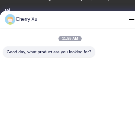
tel
86-0755-27097532-8:30
Cherry Xu
11:55 AM
Good day, what product are you looking for?
Cina Buona qualità Servizio di lavorazione CNC su misura
Fornitore. -2026 Shenzhen Hongsinn Precision Co., Ltd. Tutti i
diritti riservati.
Informativa sulla privacy
|
Mappa del sito