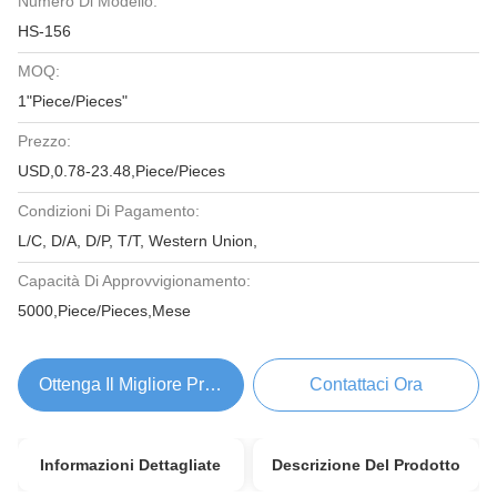
Numero Di Modello:
HS-156
MOQ:
1"Piece/Pieces"
Prezzo:
USD,0.78-23.48,Piece/Pieces
Condizioni Di Pagamento:
L/C, D/A, D/P, T/T, Western Union,
Capacità Di Approvvigionamento:
5000,Piece/Pieces,Mese
Ottenga Il Migliore Prezzo
Contattaci Ora
Informazioni Dettagliate
Descrizione Del Prodotto