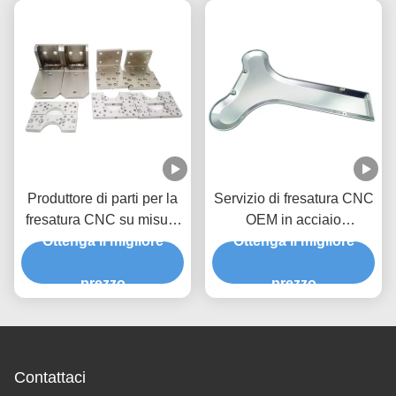
Produttore di parti per la
Servizio di fresatura CNC
fresatura CNC su misura
OEM in acciaio
per parti di serie Prototipi
Ottenga il migliore
inossidabile alluminio 4
Ottenga il migliore
di alluminio
assi 5 assi 6 assi
prezzo
prezzo
Contattaci