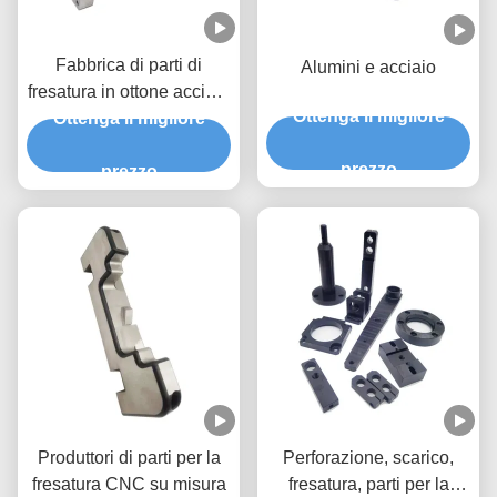
Fabbrica di parti di
Alumini e acciaio
fresatura in ottone acciaio
Ottenga il migliore
alluminio CNC Parti di
Ottenga il migliore
usura ad alta precisione
prezzo
prezzo
Produttori di parti per la
Perforazione, scarico,
fresatura CNC su misura
fresatura, parti per la