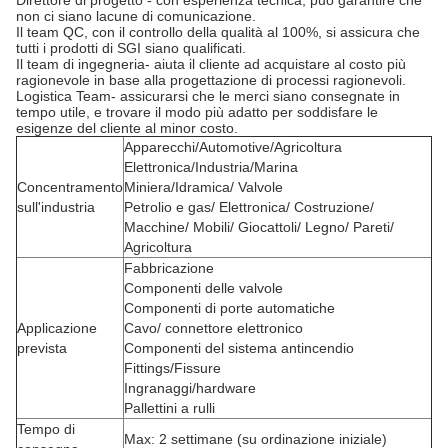
Direttore di progetto - con esperienza tecnica, può garantire che
non ci siano lacune di comunicazione.
Il team QC, con il controllo della qualità al 100%, si assicura che
tutti i prodotti di SGI siano qualificati.
Il team di ingegneria- aiuta il cliente ad acquistare al costo più
ragionevole in base alla progettazione di processi ragionevoli.
Logistica Team- assicurarsi che le merci siano consegnate in
tempo utile, e trovare il modo più adatto per soddisfare le
esigenze del cliente al minor costo.
Apparecchi/Automotive/Agricoltura
Elettronica/Industria/Marina
Concentramento
Miniera/Idramica/ Valvole
sull'industria
Petrolio e gas/ Elettronica/ Costruzione/
Macchine/ Mobili/ Giocattoli/ Legno/ Pareti/
Agricoltura
Fabbricazione
Componenti delle valvole
Componenti di porte automatiche
Applicazione
Cavo/ connettore elettronico
prevista
Componenti del sistema antincendio
Fittings/Fissure
Ingranaggi/hardware
Pallettini a rulli
Tempo di
Max: 2 settimane (su ordinazione iniziale)