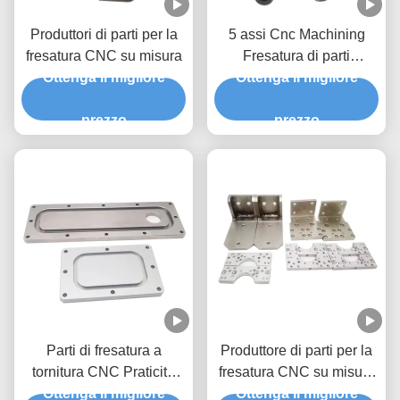
Produttori di parti per la
5 assi Cnc Machining
fresatura CNC su misura
Fresatura di parti
Ottenga il migliore
importatori Cnc Fresatura
Ottenga il migliore
di prototipi ottone acciaio
prezzo
inossidabile
prezzo
Parti di fresatura a
Produttore di parti per la
tornitura CNC Praticità
fresatura CNC su misura
del processo di fresatura
Ottenga il migliore
per parti di serie Prototipi
Ottenga il migliore