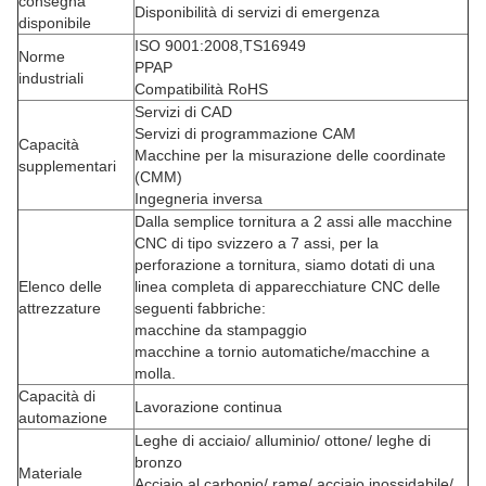
consegna
Disponibilità di servizi di emergenza
disponibile
ISO 9001:2008,TS16949
Norme
PPAP
industriali
Compatibilità RoHS
Servizi di CAD
Servizi di programmazione CAM
Capacità
Macchine per la misurazione delle coordinate
supplementari
(CMM)
Ingegneria inversa
Dalla semplice tornitura a 2 assi alle macchine
CNC di tipo svizzero a 7 assi, per la
perforazione a tornitura, siamo dotati di una
Elenco delle
linea completa di apparecchiature CNC delle
attrezzature
seguenti fabbriche:
macchine da stampaggio
macchine a tornio automatiche/macchine a
molla.
Capacità di
Lavorazione continua
automazione
Leghe di acciaio/ alluminio/ ottone/ leghe di
bronzo
Materiale
Acciaio al carbonio/ rame/ acciaio inossidabile/