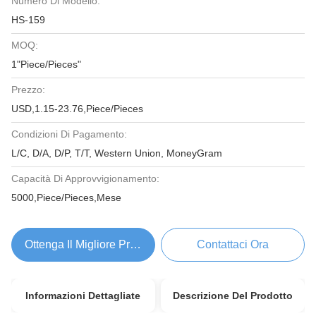
Numero Di Modello:
HS-159
MOQ:
1"Piece/Pieces"
Prezzo:
USD,1.15-23.76,Piece/Pieces
Condizioni Di Pagamento:
L/C, D/A, D/P, T/T, Western Union, MoneyGram
Capacità Di Approvvigionamento:
5000,Piece/Pieces,Mese
Ottenga Il Migliore Prezzo
Contattaci Ora
Informazioni Dettagliate
Descrizione Del Prodotto