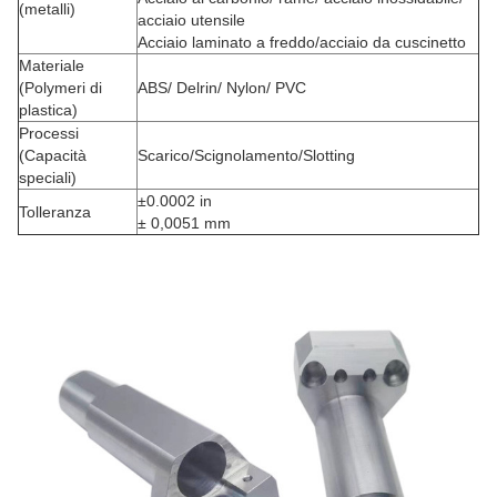
(metalli)
acciaio utensile
Acciaio laminato a freddo/acciaio da cuscinetto
Materiale
(Polymeri di
ABS/ Delrin/ Nylon/ PVC
plastica)
Processi
(Capacità
Scarico/Scignolamento/Slotting
speciali)
±0.0002 in
Tolleranza
± 0,0051 mm