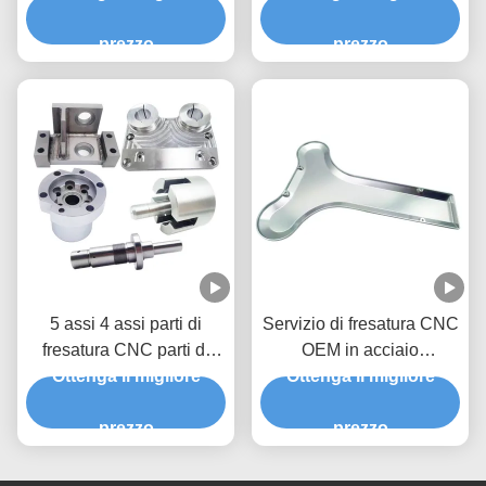
CNC
di alluminio
prezzo
prezzo
5 assi 4 assi parti di
Servizio di fresatura CNC
fresatura CNC parti di
OEM in acciaio
Ottenga il migliore
metallo fresato
inossidabile alluminio 4
Ottenga il migliore
assi 5 assi 6 assi
prezzo
prezzo