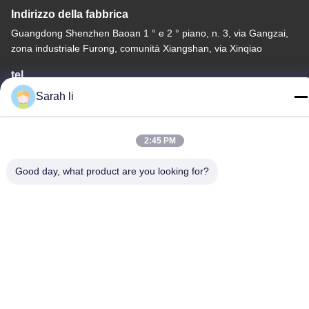
Indirizzo della fabbrica
Guangdong Shenzhen Baoan 1 ° e 2 ° piano, n. 3, via Gangzai,
zona industriale Furong, comunità Xiangshan, via Xinqiao
tel
86-0755-27097532-8:30
Sarah li
2:45 PM
Good day, what product are you looking for?
Cina Buona qualità Servizio di lavorazione CNC su misura
Fornitore. -2026 Shenzhen Hongsinn Precision Co., Ltd. Tutti i
diritti riservati.
Informativa sulla privacy
|
Mappa del sito