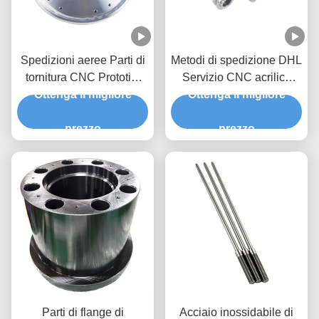
Spedizioni aeree Parti di
Metodi di spedizione DHL
tornitura CNC Prototipi
Servizio CNC acrilico
rapidi Parti Cnc Servizi di
Ottenga il migliore
Fornire taglio e incisione
Ottenga il migliore
lavorazione Parti
accurati Costo del
metalliche di precisione
prezzo
campione
prezzo
personalizzate per
macchine
Parti di flange di
Acciaio inossidabile di