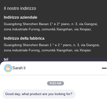
Il nostro indirizzo
Indirizzo aziendale
Guangdong Shenzhen Baoan 1° e 2° piano, n. 3, via Gangzai,
zona industriale Furong, comunità Xiangshan, via Xinqiao,
Indirizzo della fabbrica
Guangdong Shenzhen Baoan 1 ° e 2 ° piano, n. 3, via Gangzai,
zona industriale Furong, comunità Xiangshan, via Xinqiao
tel
86-0755-27097532-8:30
Sarah li
9:03 AM
Good day, what product are you looking for?
Cina Buona qualità Servizio di lavorazione CNC su misura
Fornitore. -2026 Shenzhen Hongsinn Precision Co., Ltd. Tutti i
diritti riservati.