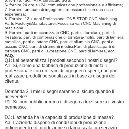
5. fornire: ISO, IATF, certificato SGS;
6- fornire 24 ore su 24, comunicazione professionale e efficiente;
7. Fornire: un team di ingegneri professionisti con una ricca
esperienza;
8. Fornire: 13 + anni Professional ONE-STOP CNC Machining
Parts Factory&Manufacturer;Focus su vari CNC Machining di
precisione;
9. Fornire: parti meccanizzate CNC, parti di tornitura, parti di
fresatura, parti di combinazione di tornitura-molio, parti di lamiera
metallica, parti di ottone CNC, parti di alluminio CNC, parti di
acciaio CNC, parti di strumenti medici,Parti di plastica,parti di
tornitura CNC, parti di lavorazione CNC, parti di lamiera, ecc.
FAQ:
Q1: Lei personalizza i prodotti secondo i nostri disegni?
A1: Sì, siamo una fabbrica di produzione di metalli
professionale con un team di ingegneri esperti, che può
realizzare prodotti personalizzati in base ai disegni del
cliente.
Domanda 2: i miei disegni saranno al sicuro quando li
riceverete?
R2: Sì, non pubblicheremo il disegno a terzi senza il vostro
permesso.
D3: L'azienda ha la capacità di produzione di massa?
A3: L'azienda dispone di condizioni di produzione
indipendenti e di produzione su larga scala, un servizio