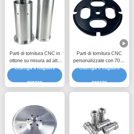
Parti di tornitura CNC in
Parti di tornitura CNC
ottone su misura ad alta
personalizzate con 7075
precisione con servizi
Ottenga il migliore
Ottenga il migliore
T6 in alluminio e
OEM/ODM
tolleranza +/- 0,01-0,005
prezzo
mm per parti metalliche di
prezzo
precisione