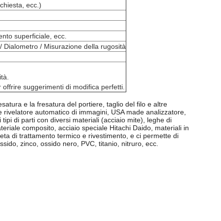
chiesta, ecc.)
nto superficiale, ecc.
/ Dialometro / Misurazione della rugosità
tà.
ffrire suggerimenti di modifica perfetti.
ra e la fresatura del portiere, taglio del filo e altre
rivelatore automatico di immagini, USA made analizzatore,
pi di parti con diversi materiali (acciaio mite), leghe di
ateriale composito, acciaio speciale Hitachi Daido, materiali in
eta di trattamento termico e rivestimento, e ci permette di
ossido, zinco, ossido nero, PVC, titanio, nitruro, ecc.