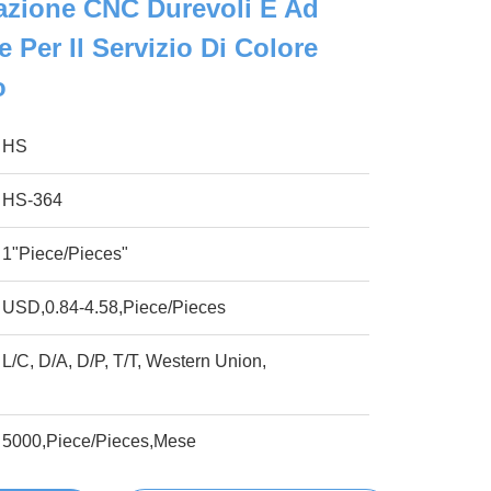
razione CNC Durevoli E Ad
e Per Il Servizio Di Colore
o
HS
HS-364
1"Piece/Pieces"
USD,0.84-4.58,Piece/Pieces
L/C, D/A, D/P, T/T, Western Union,
5000,Piece/Pieces,Mese