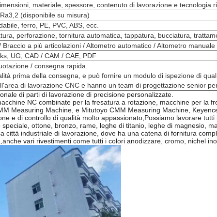
imensioni, materiale, spessore, contenuto di lavorazione e tecnologia ri
Ra3,2 (disponibile su misura)
dabile, ferro, PE, PVC, ABS, ecc.
tura, perforazione, tornitura automatica, tappatura, bucciatura, trattame
 Braccio a più articolazioni / Altometro automatico / Altometro manuale 
rks, UG, CAD / CAM / CAE, PDF
quotazione / consegna rapida.
ità prima della consegna, e può fornire un modulo di ispezione di quali
ll'area di lavorazione CNC e hanno un team di progettazione senior per o
ale di parti di lavorazione di precisione personalizzate.
hine NC combinate per la fresatura a rotazione, macchine per la fresatu
s CMM Measuring Machine, e Mitutoyo CMM Measuring Machine, Keyence 
 e di controllo di qualità molto appassionato,Possiamo lavorare tutti i ti
aio speciale, ottone, bronzo, rame, leghe di titanio, leghe di magnesio, m
a città industriale di lavorazione, dove ha una catena di fornitura compl
zza,anche vari rivestimenti come tutti i colori anodizzare, cromo, nichel in