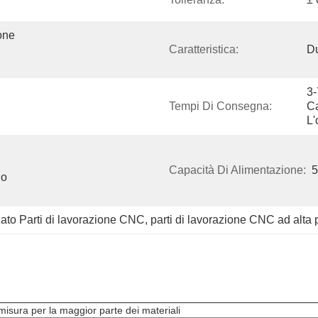
ne 
Caratteristica:
Du
3-
Tempi Di Consegna:
Ca
L'
Capacità Di Alimentazione:
5
o 
zato Parti di lavorazione CNC
, 
parti di lavorazione CNC ad alta 
misura per la maggior parte dei materiali