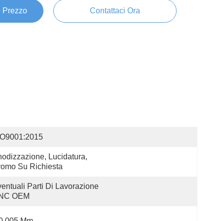
e Prezzo
Contattaci Ora
SO9001:2015
odizzazione, Lucidatura, 
omo Su Richiesta
entuali Parti Di Lavorazione 
NC OEM
 0,005 Mm