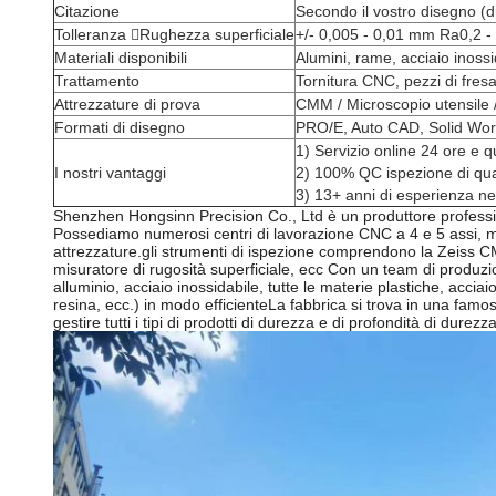
Citazione
Secondo il vostro disegno (d
Tolleranza Rughezza superficiale
+/- 0,005 - 0,01 mm Ra0,2 - 
Materiali disponibili
Alumini, rame, acciaio inossi
Trattamento
Tornitura CNC, pezzi di fresa
Attrezzature di prova
CMM / Microscopio utensile /
Formati di disegno
PRO/E, Auto CAD, Solid Wo
1) Servizio online 24 ore e 
I nostri vantaggi
2) 100% QC ispezione di qual
3) 13+ anni di esperienza ne
Shenzhen Hongsinn Precision Co., Ltd è un produttore profession
Possediamo numerosi centri di lavorazione CNC a 4 e 5 assi, macc
attrezzature.gli strumenti di ispezione comprendono la Zeis
misuratore di rugosità superficiale, ecc Con un team di produzione
alluminio, acciaio inossidabile, tutte le materie plastiche, acci
resina, ecc.) in modo efficienteLa fabbrica si trova in una famos
gestire tutti i tipi di prodotti di durezza e di profondità di dure