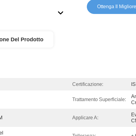
Ottenga Il Miglior
ione Del Prodotto
Certificazione:
I
An
Trattamento Superficiale:
Cr
Ev
M
Applicare A:
C
l 
Tolleranza:
±