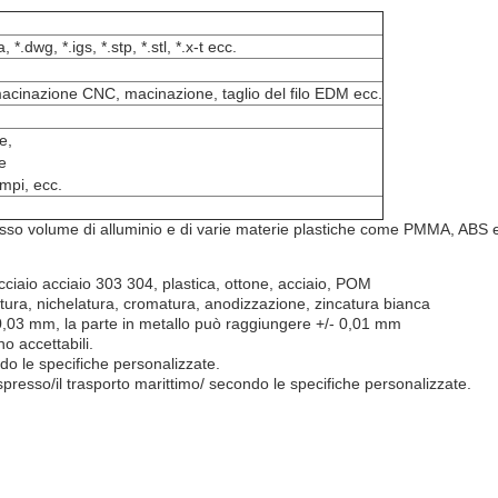
*.dwg, *.igs, *.stp, *.stl, *.x-t ecc.
cinazione CNC, macinazione, taglio del filo EDM ecc.
e,
e
ampi, ecc.
basso volume di alluminio e di varie materie plastiche come PMMA, ABS 
 acciaio acciaio 303 304, plastica, ottone, acciaio, POM
atura, nichelatura, cromatura, anodizzazione, zincatura bianca
- 0,03 mm, la parte in metallo può raggiungere +/- 0,01 mm
o accettabili.
do le specifiche personalizzate.
espresso/il trasporto marittimo/ secondo le specifiche personalizzate.