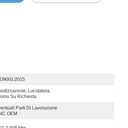
SO9001:2015
odizzazione, Lucidatura, 
omo Su Richiesta
entuali Parti Di Lavorazione 
NC OEM
.01-0.005 Mm