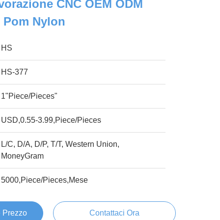
Lavorazione CNC OEM ODM
 Pom Nylon
HS
HS-377
1"Piece/Pieces"
USD,0.55-3.99,Piece/Pieces
L/C, D/A, D/P, T/T, Western Union,
MoneyGram
5000,Piece/Pieces,Mese
e Prezzo
Contattaci Ora