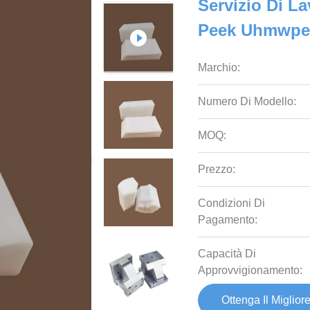
Servizio Di 
Peek Uhmwpe
Marchio:
Numero Di Modello:
MOQ:
Prezzo:
Condizioni Di
Pagamento:
Capacità Di
Approvvigionamento:
Ottenga Il Miglior