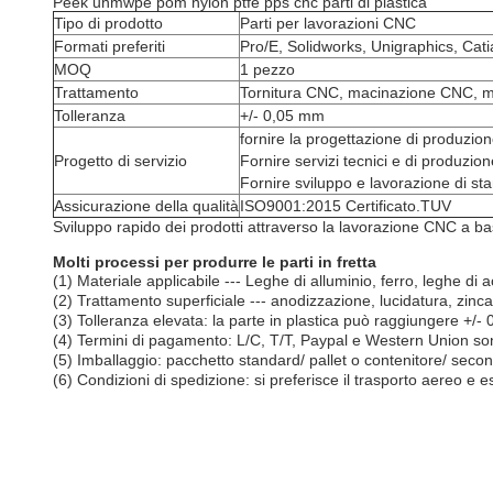
Peek uhmwpe pom nylon ptfe pps cnc parti di plastica
Tipo di prodotto
Parti per lavorazioni CNC
Formati preferiti
Pro/E, Solidworks, Unigraphics, Catia, 
MOQ
1 pezzo
Trattamento
Tornitura CNC, macinazione CNC, ma
Tolleranza
+/- 0,05 mm
fornire la progettazione di produzion
Progetto di servizio
Fornire servizi tecnici e di produzion
Fornire sviluppo e lavorazione di st
Assicurazione della qualità
ISO9001:2015 Certificato.TUV
Sviluppo rapido dei prodotti attraverso la lavorazione CNC a 
Molti processi per produrre le parti in fretta
(1) Materiale applicabile --- Leghe di alluminio, ferro, leghe di
(2) Trattamento superficiale --- anodizzazione, lucidatura, zinc
(3) Tolleranza elevata: la parte in plastica può raggiungere +/
(4) Termini di pagamento: L/C, T/T, Paypal e Western Union son
(5) Imballaggio: pacchetto standard/ pallet o contenitore/ secon
(6) Condizioni di spedizione: si preferisce il trasporto aereo e 