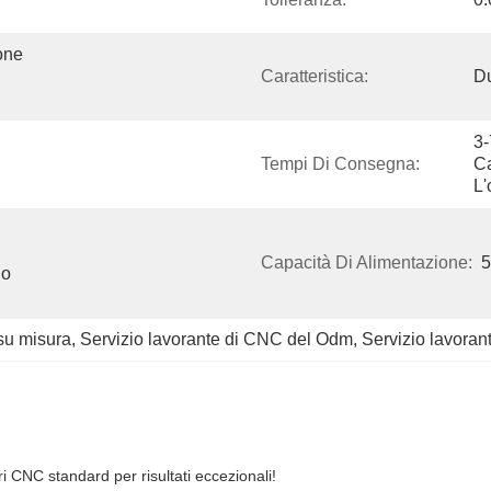
ne 
Caratteristica:
Du
3-
Tempi Di Consegna:
Ca
L'
Capacità Di Alimentazione:
5
o 
 su misura
, 
Servizio lavorante di CNC del Odm
, 
Servizio lavora
 CNC standard per risultati eccezionali!