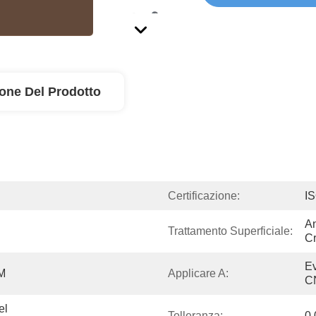
ione Del Prodotto
Certificazione:
I
An
Trattamento Superficiale:
Cr
Ev
M
Applicare A:
C
l 
Tolleranza:
0