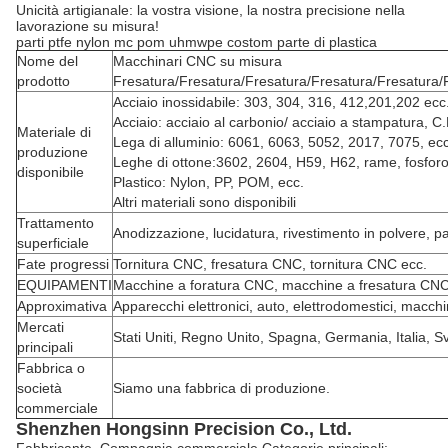
Unicità artigianale: la vostra visione, la nostra precisione nella
lavorazione su misura!
parti ptfe nylon mc pom uhmwpe costom parte di plastica
Nome del
Macchinari CNC su misura
prodotto
Fresatura/Fresatura/Fresatura/Fresatura/Fresatura/
Acciaio inossidabile: 303, 304, 316, 412,201,202 ecc
Acciaio: acciaio al carbonio/ acciaio a stampatura, C.
Materiale di
Lega di alluminio: 6061, 6063, 5052, 2017, 7075, ecc
produzione
Leghe di ottone:3602, 2604, H59, H62, rame, fosforo
disponibile
Plastico: Nylon, PP, POM, ecc.
Altri materiali sono disponibili
Trattamento
Anodizzazione, lucidatura, rivestimento in polvere, pa
superficiale
Fate progressi
Tornitura CNC, fresatura CNC, tornitura CNC ecc.
EQUIPAMENTI
Macchine a foratura CNC, macchine a fresatura CNC, m
Approximativa
Apparecchi elettronici, auto, elettrodomestici, macchine
Mercati
Stati Uniti, Regno Unito, Spagna, Germania, Italia, Sv
principali
Fabbrica o
società
Siamo una fabbrica di produzione.
commerciale
Shenzhen Hongsinn Precision Co., Ltd.