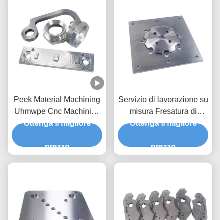
Peek Material Machining
Servizio di lavorazione su
Uhmwpe Cnc Machining
misura Fresatura di
per l'industria medica
Ottenga il migliore
Ottenga il migliore
materie plastiche
Fabbricazione CNC di
prezzo
componenti medici
prezzo