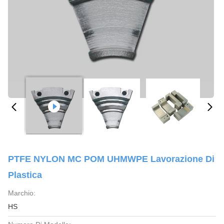
PTFE NYLON MC POM UHMWPE Lavorazione Di
Plastica
Marchio:
HS