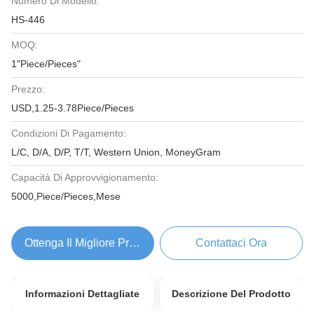
Numero Di Modello:
HS-446
MOQ:
1"Piece/Pieces"
Prezzo:
USD,1.25-3.78Piece/Pieces
Condizioni Di Pagamento:
L/C, D/A, D/P, T/T, Western Union, MoneyGram
Capacità Di Approvvigionamento:
5000,Piece/Pieces,Mese
Ottenga Il Migliore Prezzo
Contattaci Ora
Informazioni Dettagliate
Descrizione Del Prodotto