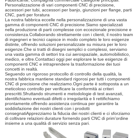
Fabbricante, Compagnia commerciale Categorie principali:
Personalizzazione di vari componenti CNC di precisione,
accessori per tubi, accessori per banjo, giunzioni per flange, parti
CNC, parti per foratura
La nostra fabbrica eccelle nella personalizzazione di una vasta
gamma di componenti CNC di precisione.Siamo specializzati
nella produzione di parti complesse con eccezionale precisione e
consistenza.Collaborando strettamente con i clienti, il nostro team
di ingegneri e tecnici capisce in modo completo le loro esigenze
distinte, offrendo soluzioni personalizzate su misura per le loro
esigenze.Che si tratti di disegni semplici o complessi, serviamo
una vasta gamma di settori tra cui aerospaziale, automobilistico,
medico, e oltre.Contattaci oggi per esplorare le tue esigenze di
componenti CNC e intraprendere la trasformazione dei tuoi
concetti in realtà.
Seguendo un rigoroso protocollo di controllo della qualità, la
nostra fabbrica mantiene standard rigorosi per tutti i componenti
CNC di precisione che realizziamo.Ogni parte è sottoposta a un
meticoloso controllo per verificare la conformità ai criteri
prescritti.Sfruttando strumenti e metodologie di test avanzati,
identifichiamo eventuali difetti o irregolarità e li rettifichiamo
prontamente.offrendo assistenza continua per garantire la
soddisfazione dei nostri clienti con i prodotti
consegnatiApprezziamo la fiducia dei nostri clienti e ci sforziamo
di coltivare relazioni durature fornendo parti CNC di prim'ordine
insieme a una qualità di servizio senza pari.