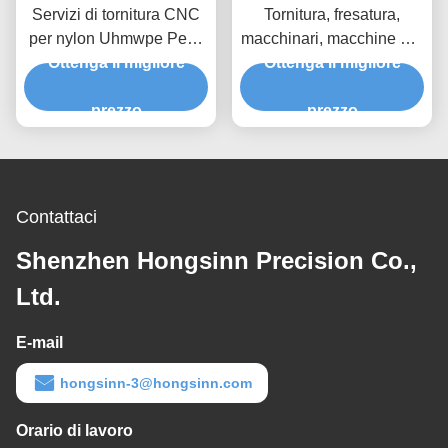
Servizi di tornitura CNC
Tornitura, fresatura,
per nylon Uhmwpe Peek
macchinari, macchine per
Ottenga il migliore
Cnc Machining
la lavorazione del nylon,
Ottenga il migliore
Componenti medici
macchine per la
prezzo
lavorazione del CNC,
prezzo
macchinari per la
lavorazione della plastica
Contattaci
Shenzhen Hongsinn Precision Co.,
Ltd.
E-mail
hongsinn-3@hongsinn.com
Orario di lavoro