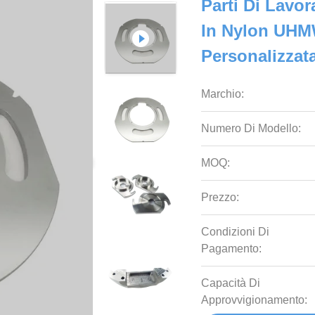
Parti Di Lavo
In Nylon UHM
Personalizzat
Marchio:
Numero Di Modello:
MOQ:
Prezzo:
Condizioni Di
Pagamento:
Capacità Di
Approvvigionamento: