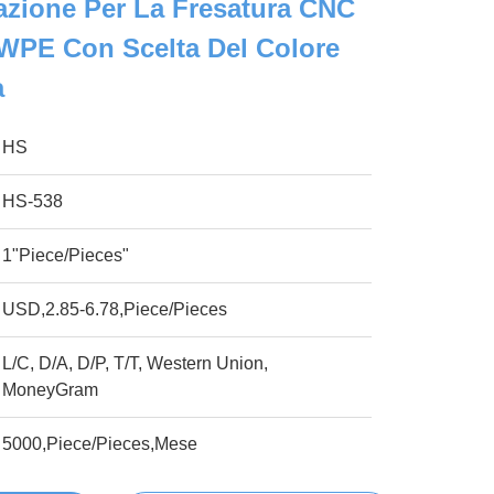
razione Per La Fresatura CNC
WPE Con Scelta Del Colore
a
HS
HS-538
1"Piece/Pieces"
USD,2.85-6.78,Piece/Pieces
L/C, D/A, D/P, T/T, Western Union,
MoneyGram
5000,Piece/Pieces,Mese