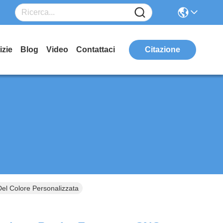
izie
Blog
Video
Contattaci
Citazione
el Colore Personalizzata