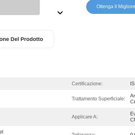
Ottenga Il Miglior
ione Del Prodotto
Certificazione:
I
An
Trattamento Superficiale:
Cr
Ev
Applicare A:
C
l 
Tolleranza:
0