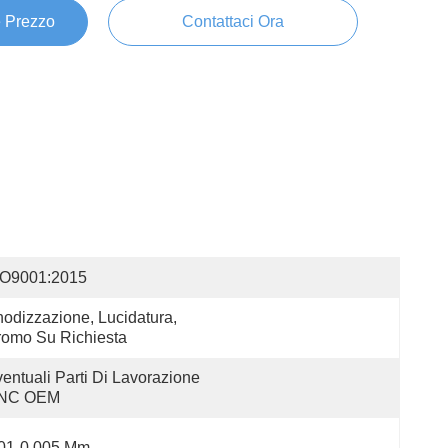
e Prezzo
Contattaci Ora
SO9001:2015
odizzazione, Lucidatura, 
omo Su Richiesta
entuali Parti Di Lavorazione 
NC OEM
.01-0.005 Mm