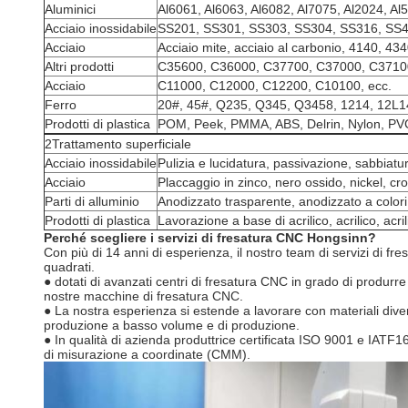
Aluminici
Al6061, Al6063, Al6082, Al7075, Al2024, Al
Acciaio inossidabile
SS201, SS301, SS303, SS304, SS316, SS4
Acciaio
Acciaio mite, acciaio al carbonio, 4140, 4
Altri prodotti
C35600, C36000, C37700, C37000, C37100
Acciaio
C11000, C12000, C12200, C10100, ecc.
Ferro
20#, 45#, Q235, Q345, Q3458, 1214, 12L14
Prodotti di plastica
POM, Peek, PMMA, ABS, Delrin, Nylon, PVC
2Trattamento superficiale
Acciaio inossidabile
Pulizia e lucidatura, passivazione, sabbiatur
Acciaio
Placcaggio in zinco, nero ossido, nickel, cro
Parti di alluminio
Anodizzato trasparente, anodizzato a colori,
Prodotti di plastica
Lavorazione a base di acrilico, acrilico, acril
Perché scegliere i servizi di fresatura CNC Hongsinn?
Con più di 14 anni di esperienza, il nostro team di servizi di f
quadrati.
● dotati di avanzati centri di fresatura CNC in grado di produrre 
nostre macchine di fresatura CNC.
● La nostra esperienza si estende a lavorare con materiali diver
produzione a basso volume e di produzione.
● In qualità di azienda produttrice certificata ISO 9001 e IATF1
di misurazione a coordinate (CMM).