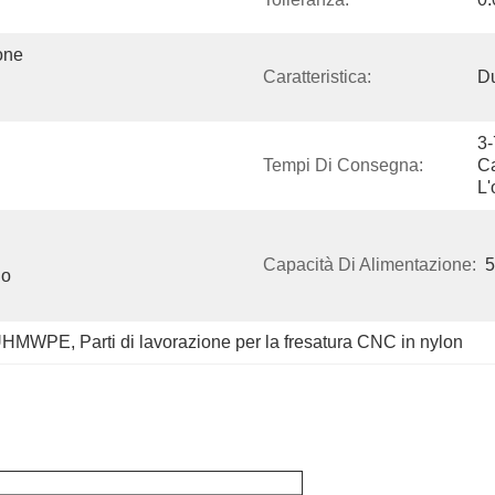
ne 
Caratteristica:
Du
3-
Tempi Di Consegna:
Ca
L'
Capacità Di Alimentazione:
5
o 
C UHMWPE
, 
Parti di lavorazione per la fresatura CNC in nylon