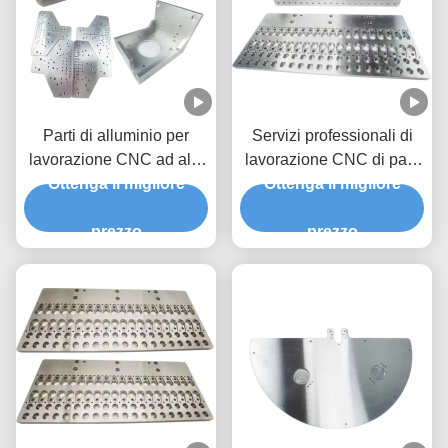
Parti di alluminio per
Servizi professionali di
lavorazione CNC ad alta
lavorazione CNC di parti
precisione per qualsiasi
Ottenga il migliore
Ottenga il migliore
di fabbricazione in
OEM
alluminio
prezzo
prezzo