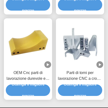
colore personalizzata
inossidabili
prezzo
prezzo
OEM Cnc parti di
Parti di torni per
lavorazione durevole e di
lavorazione CNC a cromo
alta precisione strumenti
Ottenga il migliore
a colori personalizzati per
Ottenga il migliore
hardware Cnc
ottoni di acciaio e
lavorazione di plastica
prezzo
materiali inossidabili
prezzo
Abs