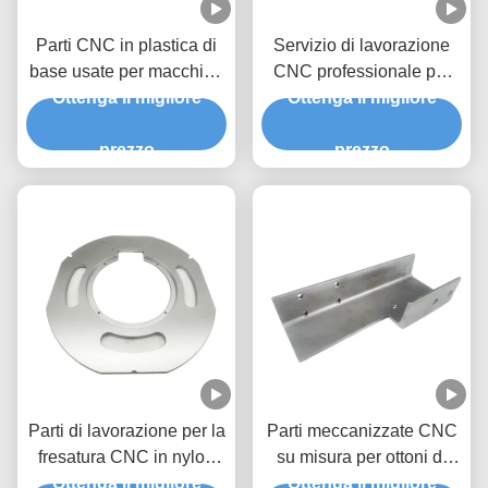
Parti CNC in plastica di
Servizio di lavorazione
base usate per macchine
CNC professionale per
UHMW PE con colore
Ottenga il migliore
parti in Nylon POM Peek
Ottenga il migliore
personalizzato e elevata
UHMWPE ad alta
tolleranza
prezzo
precisione
prezzo
Parti di lavorazione per la
Parti meccanizzate CNC
fresatura CNC in nylon
su misura per ottoni di
UHMWPE con scelta del
Ottenga il migliore
Ottenga il migliore
acciaio e materiali