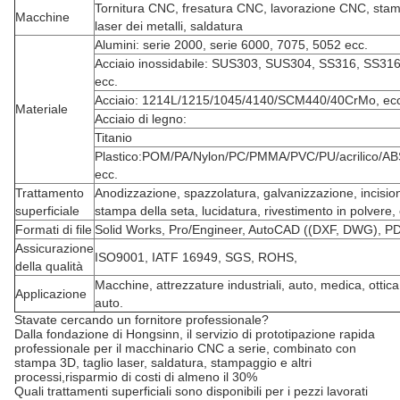
Tornitura CNC, fresatura CNC, lavorazione CNC, stam
Macchine
laser dei metalli, saldatura
Alumini: serie 2000, serie 6000, 7075, 5052 ecc.
Acciaio inossidabile: SUS303, SUS304, SS316, SS31
ecc.
Acciaio: 1214L/1215/1045/4140/SCM440/40CrMo, ecc
Materiale
Acciaio di legno:
Titanio
Plastico:POM/PA/Nylon/PC/PMMA/PVC/PU/acrilico/A
ecc.
Trattamento
Anodizzazione, spazzolatura, galvanizzazione, incision
superficiale
stampa della seta, lucidatura, rivestimento in polvere,
Formati di file
Solid Works, Pro/Engineer, AutoCAD ((DXF, DWG), PD
Assicurazione
ISO9001, IATF 16949, SGS, ROHS,
della qualità
Macchine, attrezzature industriali, auto, medica, ottica
Applicazione
auto.
Stavate cercando un fornitore professionale?
Dalla fondazione di Hongsinn, il servizio di prototipazione rapida
professionale per il macchinario CNC a serie, combinato con
stampa 3D, taglio laser, saldatura, stampaggio e altri
processi,risparmio di costi di almeno il 30%
Quali trattamenti superficiali sono disponibili per i pezzi lavorati