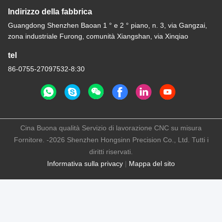
Indirizzo della fabbrica
Guangdong Shenzhen Baoan 1 ° e 2 ° piano, n. 3, via Gangzai,
zona industriale Furong, comunità Xiangshan, via Xinqiao
tel
86-0755-27097532-8:30
Cina Buona qualità Servizio di lavorazione CNC su misura
Fornitore. -2026 Shenzhen Hongsinn Precision Co., Ltd. Tutti i
diritti riservati.
Informativa sulla privacy
|
Mappa del sito