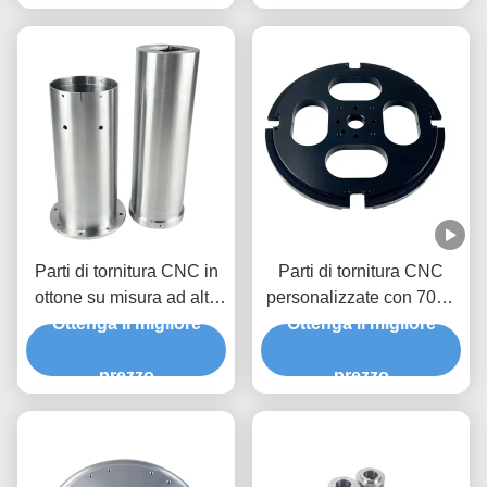
Parti di tornitura CNC in
Parti di tornitura CNC
ottone su misura ad alta
personalizzate con 7075
precisione con servizi
Ottenga il migliore
Ottenga il migliore
T6 in alluminio e
OEM/ODM
tolleranza +/- 0,01-0,005
prezzo
mm per parti metalliche di
prezzo
precisione