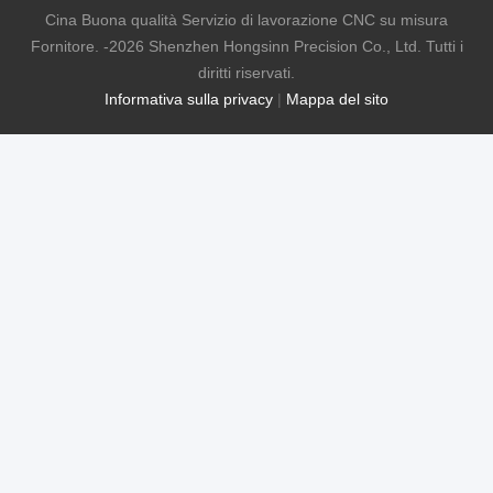
Cina Buona qualità Servizio di lavorazione CNC su misura
Fornitore. -2026 Shenzhen Hongsinn Precision Co., Ltd. Tutti i
diritti riservati.
Informativa sulla privacy
|
Mappa del sito