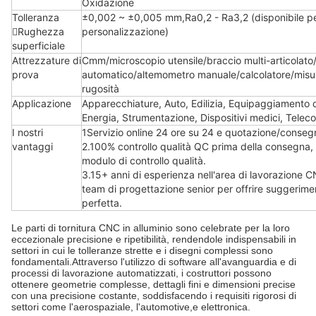
Oxidazione
Tolleranza
±0,002 ~ ±0,005 mm,Ra0,2 - Ra3,2 (disponibile p
Rughezza
personalizzazione)
superficiale
Attrezzature di
Cmm/microscopio utensile/braccio multi-articolat
prova
automatico/altemometro manuale/calcolatore/misur
rugosità
Applicazione
Apparecchiature, Auto, Edilizia, Equipaggiamento d
Energia, Strumentazione, Dispositivi medici, Telec
I nostri
1Servizio online 24 ore su 24 e quotazione/conseg
vantaggi
2.100% controllo qualità QC prima della consegna, 
modulo di controllo qualità.
3.15+ anni di esperienza nell'area di lavorazione 
team di progettazione senior per offrire suggerimen
perfetta.
Le parti di tornitura CNC in alluminio sono celebrate per la loro
eccezionale precisione e ripetibilità, rendendole indispensabili in
settori in cui le tolleranze strette e i disegni complessi sono
fondamentali.Attraverso l'utilizzo di software all'avanguardia e di
processi di lavorazione automatizzati, i costruttori possono
ottenere geometrie complesse, dettagli fini e dimensioni precise
con una precisione costante, soddisfacendo i requisiti rigorosi di
settori come l'aerospaziale, l'automotive,e elettronica.