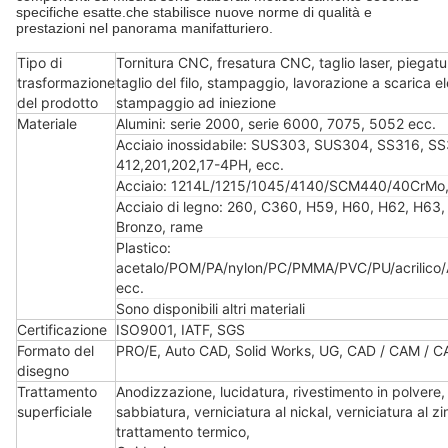
specifiche esatte.che stabilisce nuove norme di qualità e
prestazioni nel panorama manifatturiero.
Tipo di
Tornitura CNC, fresatura CNC, taglio laser, piegatur
trasformazione
taglio del filo, stampaggio, lavorazione a scarica e
del prodotto
stampaggio ad iniezione
Materiale
Alumini: serie 2000, serie 6000, 7075, 5052 ecc.
Acciaio inossidabile: SUS303, SUS304, SS316, SS
412,201,202,17-4PH, ecc.
Acciaio: 1214L/1215/1045/4140/SCM440/40CrMo,
Acciaio di legno: 260, C360, H59, H60, H62, H63
Bronzo, rame
Plastico:
acetalo/POM/PA/nylon/PC/PMMA/PVC/PU/acrilico
ecc.
Sono disponibili altri materiali
Certificazione
ISO9001, IATF, SGS
Formato del
PRO/E, Auto CAD, Solid Works, UG, CAD / CAM / C
disegno
Trattamento
Anodizzazione, lucidatura, rivestimento in polvere,
superficiale
sabbiatura, verniciatura al nickal, verniciatura al z
trattamento termico,