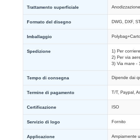
Anodizzazione,
Trattamento superficiale
DWG, DXF, STE
Formato del disegno
Polybag+Carton
Imballaggio
1) Per corrier
Spedizione
2) Per via aere
3) Via mare - 
Dipende dai qua
Tempo di consegna
T/T, Paypal, 
Termine di pagamento
ISO
Certificazione
Fornito
Servizio di logo
Ampiamente util
Applicazione