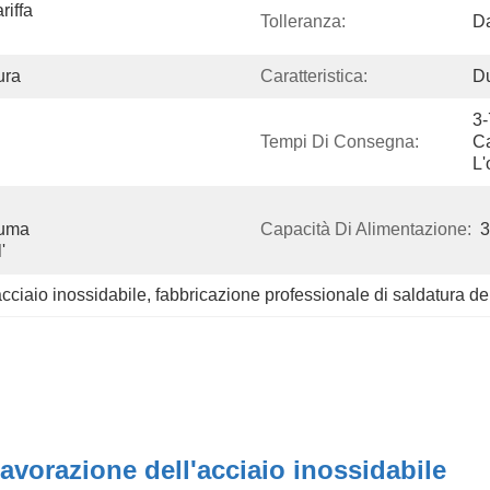
iffa 
Tolleranza:
D
ura
Caratteristica:
Du
3-
Tempi Di Consegna:
Ca
L'
uma 
Capacità Di Alimentazione:
3
'
acciaio inossidabile
, 
fabbricazione professionale di saldatura dei
lavorazione dell'acciaio inossidabile