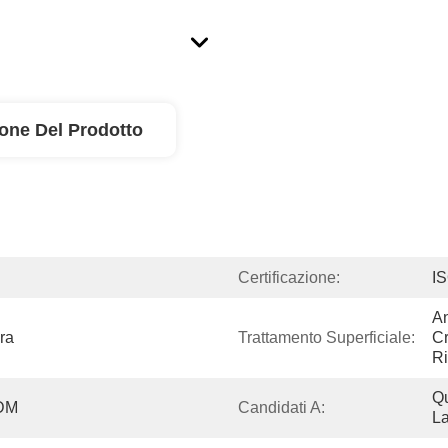
ione Del Prodotto
Certificazione:
I
An
ra
Trattamento Superficiale:
Cr
Ri
Qu
DM
Candidati A:
L