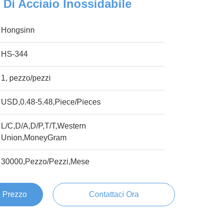
 Di Acciaio Inossidabile
Hongsinn
HS-344
1, pezzo/pezzi
USD,0.48-5.48,Piece/Pieces
L/C,D/A,D/P,T/T,Western
Union,MoneyGram
30000,Pezzo/Pezzi,Mese
e Prezzo
Contattaci Ora