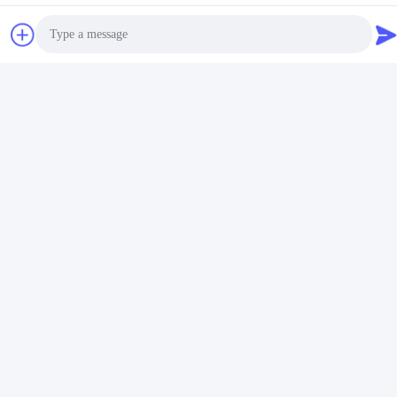
Ottenga il migliore
e tolleranza
Ottenga il migliore
con lavorazione
personalizzati +/- 0,005
strutturale complessa e
prezzo
mm
qualità superficiale
prezzo
Photo
Contattaci
Video Call
Shenzhen Hongsinn Precision Co.,
Audio Call
Ltd.
E-mail
hongsinn-3@hongsinn.com
Orario di lavoro
8:30-22:30