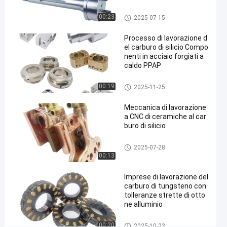
di
parti di saldatura metallica
00:23
2025-07-15
alta
difficoltà
Processo di lavorazione d
el carburo di silicio Compo
Contattaci
nenti in acciaio forgiati a
Fabbricazione
2025-
122
caldo PPAP
ora
di carburo
06-27
opinioni
Condividi
Fabbricazione di carburo
00:19
2025-11-25
#
Meccanica di lavorazione
Macchine
a CNC di ceramiche al car
di
buro di silicio
precisione
per
Fabbricazione di carburo
2025-07-28
00:13
carburo
#
Imprese di lavorazione del
lavorazione
carburo di tungsteno con
di materiali
tolleranze strette di otto
in carburo
ne alluminio
#
Il CNC di
Fabbricazione di carburo
00:20
2025-10-23