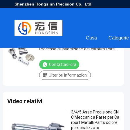
Shenzhen Hongsinn Precision Co., Ltd.
Casa
Categorie
Servizi di lavorazione del tungsteno
Servizi
Processo di lavorazione del carburo Parti di
di
alta difficoltà
lavorazione
Contattaci ora
del
Ulteriori informazioni
tungsteno
Processo
di
Video relativi
lavorazione
del
3/4/5 Asse Precisione CN
carburo
C Meccanica Parte per Ca
rport Metalli Parts colore
Parti
personalizzato