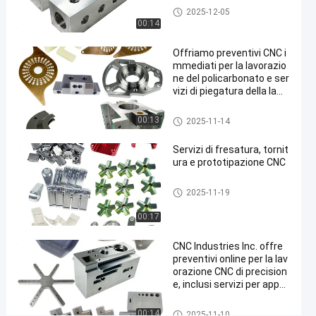
precisione,
Parti per la fresatura CNC
2025-12-05
00:14
inclusi
servizi
Offriamo preventivi CNC i
mmediati per la lavorazio
per
ne del policarbonato e ser
apparecchiature
vizi di piegatura della lami
era CNC.
mediche.
Parti per la fresatura CNC
00:13
2025-11-14
Contattaci
Parti per la
2025-
12
Servizi di fresatura, tornit
ora
fresatura
11-10
opinioni
ura e prototipazione CNC
Condividi
CNC
Parti per la fresatura CNC
#
2025-11-19
Prototipo
00:17
di
fresatura
CNC Industries Inc. offre
preventivi online per la lav
di CNC
orazione CNC di precision
#
e, inclusi servizi per appar
parti di
ecchiature mediche.
macinazione
Parti per la fresatura CNC
00:14
2025-11-10