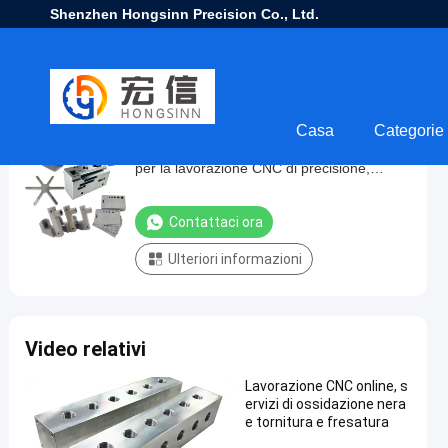
Shenzhen Hongsinn Precision Co., Ltd.
Casa
Categorie
CNC Industries Inc. offre preventivi online
CNC
per la lavorazione CNC di precisione,
Industries
inclusi servizi per apparecchiature
Inc.
mediche.
Contattaci ora
offre
Ulteriori informazioni
preventivi
online
per
Video relativi
la
lavorazione
Lavorazione CNC online, s
CNC
ervizi di ossidazione nera
e tornitura e fresatura
di