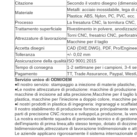
Citazione
Secondo il vostro disegno (dimension
Metalli: acciaio inossidabile, lega di 
Materiale
Plastica: ABS, Nylon, PC, PVC, ecc.
Processo
La fresatura CNC, la tornitura CNC, i
Trattamento superficiale
Rivestimento in polvere, anodizzazio
Torni CNC, fresatrici CNC, perforatri
Attrezzature di lavorazione
Macchine per il taglio
Accetta disegni
CAD (DXE.DWG), PDF, Pro/Enginee
Tolleranza
+/- 0,02 mm
Assicurazione della qualità
ISO 9001:2015
Tempo di consegna
1-2 settimane per i campioni, 3-4 se
Pagamento
TT, Trade Assurance, Paypal, West
Servizio unico di ODM/OEM
●Il nostro servizio: stampaggio a iniezione di materie plastiche, 
●Le nostre attrezzature di produzione: macchine di produzione 
macchine di incisione ad alta precisione,Macchine per il taglio 
plastica, macchine per l'iniezione a doppio colore, macchine per la
●I nostri prodotti in plastica di ingegneria: ingranaggi e scaffal
Il nostro stabilimento di produzione fornisce principalmente servi
parti di precisione CNC.ricerca e sviluppoLa produzione, la vendi
La nostra eccellente squadra di personale tecnico e di gestione 
dell'impianto di prima linea;allo stesso tempo, dotato di dozzine 
bidimensionale,attrezzature di lavorazione tridimensionale e attr
Le aziende applicano rigorosamente il sistema internazionale di