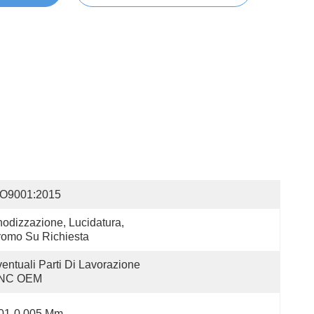
SO9001:2015
odizzazione, Lucidatura, 
omo Su Richiesta
entuali Parti Di Lavorazione 
NC OEM
.01-0.005 Mm