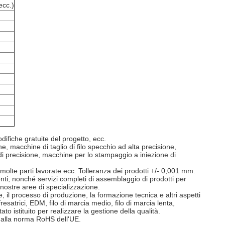
ecc.)
difiche gratuite del progetto, ecc.
 macchine di taglio di filo specchio ad alta precisione,
 di precisione, macchine per lo stampaggio a iniezione di
e molte parti lavorate ecc. Tolleranza dei prodotti +/- 0,001 mm.
lienti, nonché servizi completi di assemblaggio di prodotti per
 nostre aree di specializzazione.
 il processo di produzione, la formazione tecnica e altri aspetti
resatrici, EDM, filo di marcia medio, filo di marcia lenta,
o istituito per realizzare la gestione della qualità.
e alla norma RoHS dell'UE.