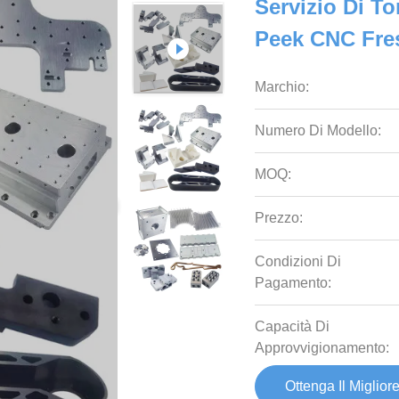
Servizio Di T
Peek CNC Fres
Marchio:
Numero Di Modello:
MOQ:
Prezzo:
Condizioni Di
Pagamento:
Capacità Di
Approvvigionamento:
Ottenga Il Miglior