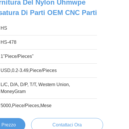
ornitura Del Nylon Uhmwpe
atura Di Parti OEM CNC Parti
HS
HS-478
1"Piece/Pieces"
USD,0.2-3.49,Piece/Pieces
L/C, D/A, D/P, T/T, Western Union,
MoneyGram
5000,Piece/Pieces,Mese
e Prezzo
Contattaci Ora