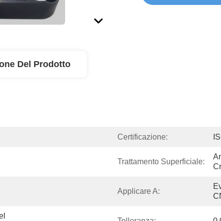
ione Del Prodotto
Certificazione:
I
An
Trattamento Superficiale:
Cr
Ev
Applicare A:
C
l 
Tolleranza:
0