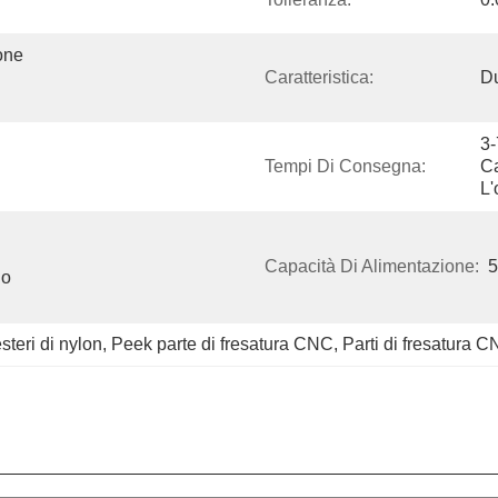
ne 
Caratteristica:
Du
3-
Tempi Di Consegna:
Ca
L'
Capacità Di Alimentazione:
5
o 
esteri di nylon
, 
Peek parte di fresatura CNC
, 
Parti di fresatura