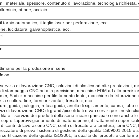
i, materiale, spessore, contenuto di lavorazione, tecnologia richiesta, 
alluminio, ottone, acciaio
l tornio automatico, il taglio laser per perforazione, ecc.
ne, lucidatura, galvanoplastica, ecc.
ci
r
ttimane per la produzione in serie
Union
servizio di lavorazione CNC, soluzioni di plastica ad alte prestazioni, mo
di stampaggio CNC ad alta precisione, macchine EDM ad alta precisione,
laser, Sodick macchine per filettamento lento, macchine da triturazione
 scultura fine, torni orizzontali, fresatrici, ecc.
ature, guida, puleggia, rotaia guida, anello di sigillamento, canna, tubo 
zi di lavorazione CNC di grandi/piccoli lotti e vari servizi per i nostri c
ta e il servizio dei prodotti della serie lineare principale sono anche le
copre l'approvvigionamento di materie prime, il trattamento superficiale,
di centri di lavorazione CNC, centri di fresatura e tornitura, torni CNC, f
ezzature di provaIl sistema di gestione della qualità 1S09001:2015 è stat
 certificazione della qualità ISO9001, la qualità dei prodotti è conform