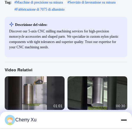
Tag:
#
Macchine di precisione su misura
#
Servizio di lavorazione su misura
#
Fabbricazione di 7075 di alluminio
Descrizione del video:
Discover our 5-axis CNC milling machining services for high-precision
motorcycle accessories and shaped parts. We specialize in custom nylon plastic
components with tight tolerances and superior quality. Trust our expertise for
your CNC machining needs.
Video Relativi
01:01
00:30
parti meccaniche professionali di
Servizio di lavorazione di parti CNC
Cherry Xu
macchine
a 5 assi
Machine Processing Video
Machine Processing Video
May 28, 2025
February 26, 2025