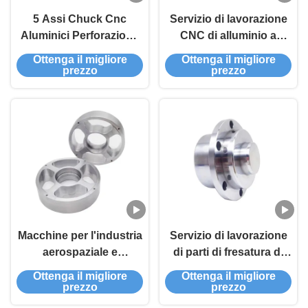
5 Assi Chuck Cnc
Servizio di lavorazione
Aluminici Perforazione
CNC di alluminio a
per attrezzature
telaio di acciaio
Ottenga il migliore
Ottenga il migliore
industriali
prezzo
prezzo
Macchine per l'industria
Servizio di lavorazione
aerospaziale e
di parti di fresatura di
automobilistica Cnc
alluminio
Ottenga il migliore
Ottenga il migliore
Parti in alluminio Parti in
prezzo
prezzo
plastica Kit di