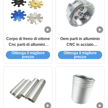
Corpo di freno di ottone
Oem parti in alluminio
Cnc parti di alluminio
CNC in acciaio
Cnc parti di bilette
inossidabile per droni
Ottenga il migliore
Ottenga il migliore
elettronici
prezzo
prezzo