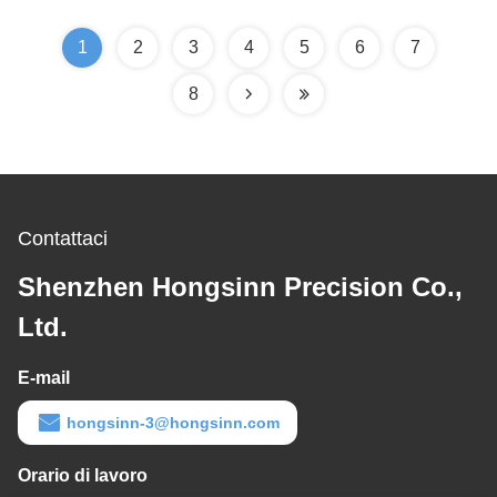
stampaggio in metallo
1
2
3
4
5
6
7
8
Contattaci
Shenzhen Hongsinn Precision Co.,
Ltd.
E-mail
hongsinn-3@hongsinn.com
Orario di lavoro