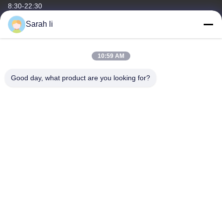
8:30-22:30
Sarah li
Il nostro indirizzo
Indirizzo aziendale
10:59 AM
Guangdong Shenzhen Baoan 1° e 2° piano, n. 3, via Gangzai,
zona industriale Furong, comunità Xiangshan, via Xinqiao,
Good day, what product are you looking for?
Indirizzo della fabbrica
Guangdong Shenzhen Baoan 1 ° e 2 ° piano, n. 3, via Gangzai,
zona industriale Furong, comunità Xiangshan, via Xinqiao
tel
86-0755-27097532-8:30
Cina Buona qualità Servizio di lavorazione CNC su misura
Fornitore. -2026 Shenzhen Hongsinn Precision Co., Ltd. Tutti i