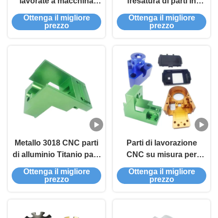
lavorate a macchina
fresatura di parti in
6061 7075 Parti di
alluminio per la
Ottenga il migliore
Ottenga il migliore
alluminio in lega
lavorazione CNC in
prezzo
prezzo
acciaio, ottone, plastica
3 assi 4 assi 5 assi
Metallo 3018 CNC parti
Parti di lavorazione
di alluminio Titanio parti
CNC su misura per
di lavorazione CNC
metallo di alluminio
Ottenga il migliore
Ottenga il migliore
Parti di lavorazione
prezzo
prezzo
CNC