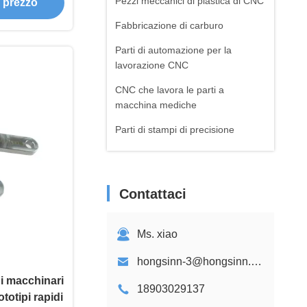
Pezzi meccanici di plastica di CNC
e prezzo
Fabbricazione di carburo
Parti di automazione per la
lavorazione CNC
CNC che lavora le parti a
macchina mediche
Parti di stampi di precisione
servizio del prototipo di CNC
Produzione a lotti CNC
Contattaci
Parti di piegatura in lamiera
parti di saldatura metallica
Ms. xiao
Parti per la stampa 3D
hongsinn-3@hongsinn.com
di macchinari
18903029137
totipi rapidi