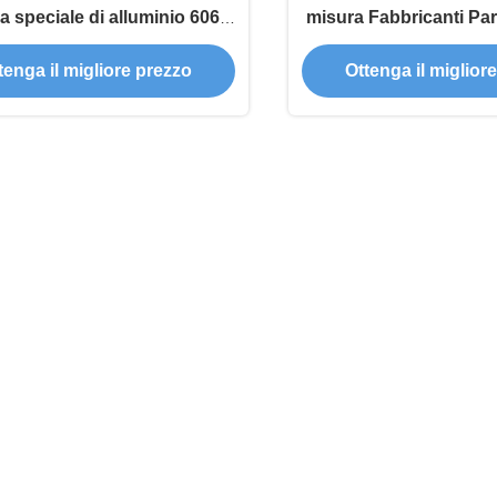
a speciale di alluminio 6061
misura Fabbricanti Part
T6
su misura
tenga il migliore prezzo
Ottenga il miglior