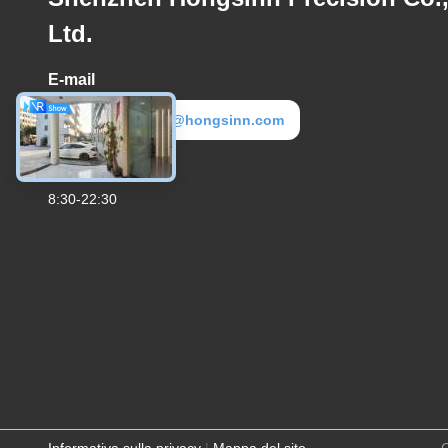
Ltd.
E-mail
hongsinn-3@hongsinn.com
Orario di lavoro
8:30-22:30