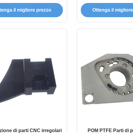
And Design
tenga il migliore prezzo
Ottenga il miglior
ione di parti CNC irregolari
POM PTFE Parti di p