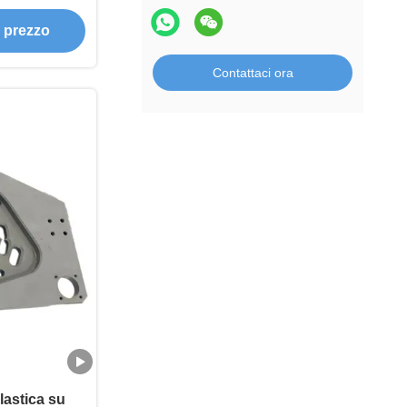
e prezzo
Contattaci ora
lastica su