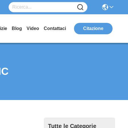
izie
Blog
Video
Contattaci
Citazione
NC
Tutte le Categorie