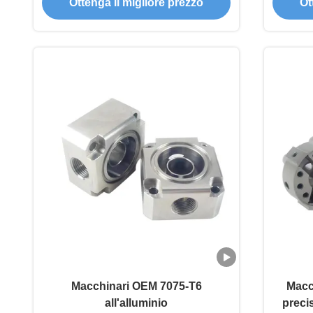
Ottenga il migliore prezzo
Ot
Macchinari OEM 7075-T6
Macc
all'alluminio
preci