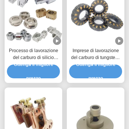
Processo di lavorazione
Imprese di lavorazione
del carburo di silicio
del carburo di tungsteno
Componenti in acciaio
Ottenga il migliore
con tolleranze strette di
Ottenga il migliore
forgiati a caldo PPAP
ottone alluminio
prezzo
prezzo