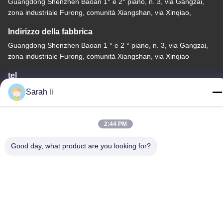
Guangdong Shenzhen Baoan 1° e 2° piano, n. 3, via Gangzai,
zona industriale Furong, comunità Xiangshan, via Xinqiao,
Indirizzo della fabbrica
Guangdong Shenzhen Baoan 1 ° e 2 ° piano, n. 3, via Gangzai,
zona industriale Furong, comunità Xiangshan, via Xinqiao
tel
86-0755-27097532-8:30
Sarah li
2:44 PM
Good day, what product are you looking for?
Cina Buona qualità Servizio di lavorazione CNC su misura
Fornitore. -2026 Shenzhen Hongsinn Precision Co., Ltd. Tutti i
diritti riservati.
Informativa sulla privacy
|
Mappa del sito