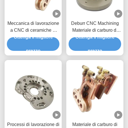
Meccanica di lavorazione
Deburr CNC Machining
a CNC di ceramiche al
Materiale di carburo di
Ottenga il migliore
carburo di silicio
tungsteno cementato
Ottenga il migliore
prezzo
prezzo
Processi di lavorazione di
Materiale di carburo di