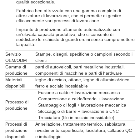
qualità eccezionale.
Fabbrica ben attrezzata con una gamma completa di
attrezzature di lavorazione, che ci permette di gestire
efficacemente vari processi di lavorazione.
Impianto di produzione altamente automatizzato con
un'elevata capacità produttiva, che ci consente di
soddisfare le richieste di grandi ordini senza compromettere
la qualità.
Servizio
Stampe, disegni, specifiche o campioni secondo i
OEM/ODM
clienti
Gamma di
parti di autoveicoli, parti metalliche industriali,
produzione
componenti di macchine e parti di hardware
Materiali
leghe di acciaio, ottone, leghe di alluminio/zinco,
disponibili
ferro e acciaio inossidabile
· Fusione a caldo + lavorazione meccanica
· Compressione a caldo/freddo + lavorazione
Processo di
· Stampaggio di fogli + lavorazione meccanica
produzione
· Stoccaggio di barre + lavorazione a CNC
· Trecciatura (filo in acciaio inossidabile)
Processi di
Annellazione, trattamento termico, sabbiatura,
produzione
rivestimento superficiale, lucidatura, collaudo QC
disponibili
e imballaggio