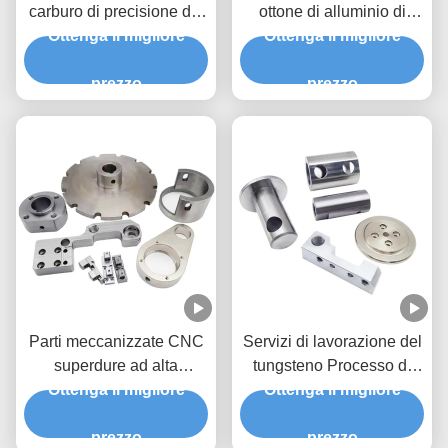
carburo di precisione dei
ottone di alluminio di
componenti di taglio del
Ottenga il migliore
acciaio inossidabile
Ottenga il migliore
filo di carburo di silicio
prezzo
prezzo
Parti meccanizzate CNC
Servizi di lavorazione del
superdure ad alta
tungsteno Processo di
Ottenga il migliore
precisione con
lavorazione del carburo
Ottenga il migliore
automazione completa
Parti di alta difficoltà
delle attrezzature
prezzo
prezzo