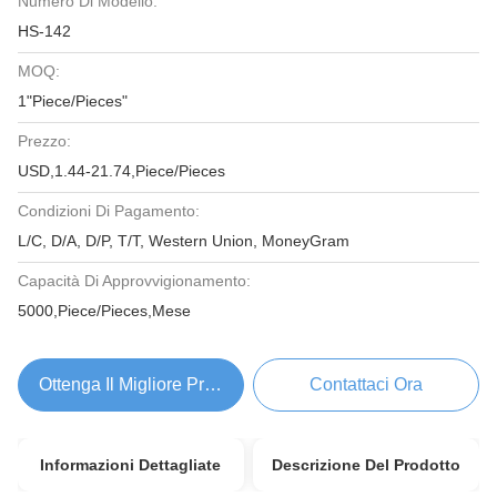
Numero Di Modello:
HS-142
MOQ:
1"Piece/Pieces"
Prezzo:
USD,1.44-21.74,Piece/Pieces
Condizioni Di Pagamento:
L/C, D/A, D/P, T/T, Western Union, MoneyGram
Capacità Di Approvvigionamento:
5000,Piece/Pieces,Mese
Ottenga Il Migliore Prezzo
Contattaci Ora
Informazioni Dettagliate
Descrizione Del Prodotto