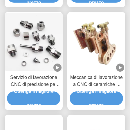
prezzo
prezzo
Servizio di lavorazione
Meccanica di lavorazione
CNC di precisione per
a CNC di ceramiche al
l'acciaio al carburo e
Ottenga il migliore
Ottenga il migliore
carburo di silicio
l'alluminio
prezzo
prezzo