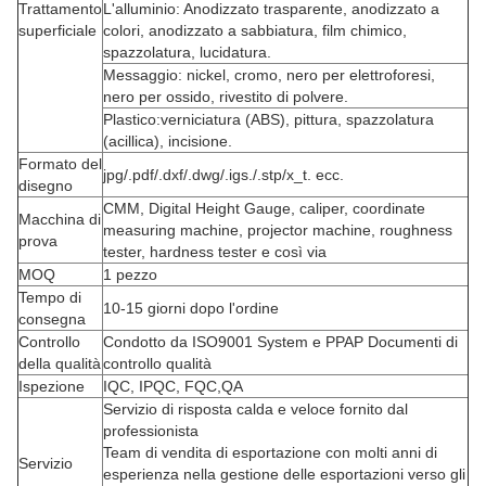
Trattamento
L'alluminio: Anodizzato trasparente, anodizzato a
superficiale
colori, anodizzato a sabbiatura, film chimico,
spazzolatura, lucidatura.
Messaggio: nickel, cromo, nero per elettroforesi,
nero per ossido, rivestito di polvere.
Plastico:verniciatura (ABS), pittura, spazzolatura
(acillica), incisione.
Formato del
jpg/.pdf/.dxf/.dwg/.igs./.stp/x_t. ecc.
disegno
CMM, Digital Height Gauge, caliper, coordinate
Macchina di
measuring machine, projector machine, roughness
prova
tester, hardness tester e così via
MOQ
1 pezzo
Tempo di
10-15 giorni dopo l'ordine
consegna
Controllo
Condotto da ISO9001 System e PPAP Documenti di
della qualità
controllo qualità
Ispezione
IQC, IPQC, FQC,QA
Servizio di risposta calda e veloce fornito dal
professionista
Team di vendita di esportazione con molti anni di
Servizio
esperienza nella gestione delle esportazioni verso gli