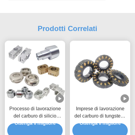
Prodotti Correlati
Processo di lavorazione
Imprese di lavorazione
del carburo di silicio
del carburo di tungsteno
Componenti in acciaio
Ottenga il migliore
con tolleranze strette di
Ottenga il migliore
forgiati a caldo PPAP
ottone alluminio