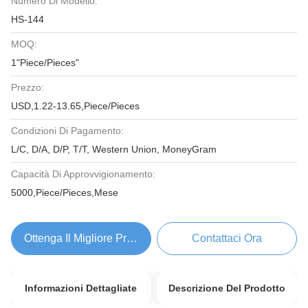
Numero Di Modello:
HS-144
MOQ:
1"Piece/Pieces"
Prezzo:
USD,1.22-13.65,Piece/Pieces
Condizioni Di Pagamento:
L/C, D/A, D/P, T/T, Western Union, MoneyGram
Capacità Di Approvvigionamento:
5000,Piece/Pieces,Mese
Ottenga Il Migliore Prezzo
Contattaci Ora
Informazioni Dettagliate
Descrizione Del Prodotto