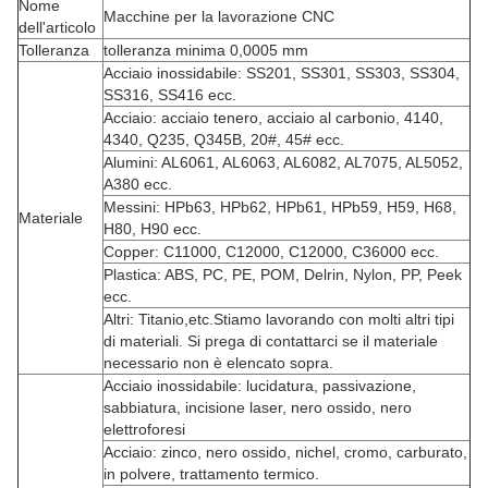
Nome
Macchine per la lavorazione CNC
dell'articolo
Tolleranza
tolleranza minima 0,0005 mm
Acciaio inossidabile: SS201, SS301, SS303, SS304,
SS316, SS416 ecc.
Acciaio: acciaio tenero, acciaio al carbonio, 4140,
4340, Q235, Q345B, 20#, 45# ecc.
Alumini: AL6061, AL6063, AL6082, AL7075, AL5052,
A380 ecc.
Messini: HPb63, HPb62, HPb61, HPb59, H59, H68,
Materiale
H80, H90 ecc.
Copper: C11000, C12000, C12000, C36000 ecc.
Plastica: ABS, PC, PE, POM, Delrin, Nylon, PP, Peek
ecc.
Altri: Titanio,etc.Stiamo lavorando con molti altri tipi
di materiali. Si prega di contattarci se il materiale
necessario non è elencato sopra.
Acciaio inossidabile: lucidatura, passivazione,
sabbiatura, incisione laser, nero ossido, nero
elettroforesi
Acciaio: zinco, nero ossido, nichel, cromo, carburato,
in polvere, trattamento termico.