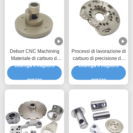
Deburr CNC Machining
Processi di lavorazione di
Materiale di carburo di
carburo di precisione dei
tungsteno cementato
Ottenga il migliore
componenti di taglio del
Ottenga il migliore
filo di carburo di silicio
prezzo
prezzo