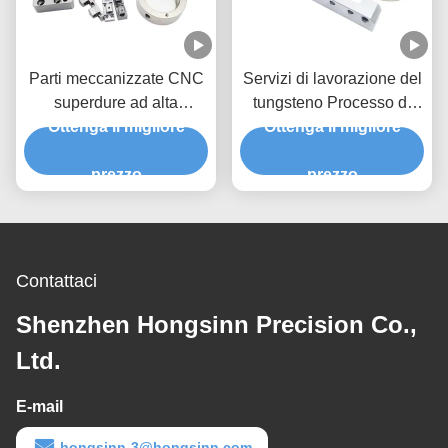
Parti meccanizzate CNC
Servizi di lavorazione del
superdure ad alta
tungsteno Processo di
Ottenga il migliore
precisione con
lavorazione del carburo
Ottenga il migliore
automazione completa
Parti di alta difficoltà
delle attrezzature
prezzo
prezzo
Contattaci
Shenzhen Hongsinn Precision Co.,
Ltd.
E-mail
hongsinn-3@hongsinn.com