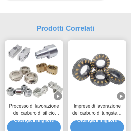
Prodotti Correlati
Processo di lavorazione
Imprese di lavorazione
del carburo di silicio
del carburo di tungsteno
Componenti in acciaio
Ottenga il migliore
con tolleranze strette di
Ottenga il migliore
forgiati a caldo PPAP
ottone alluminio