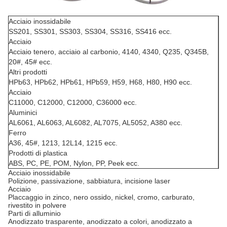
Acciaio inossidabile
SS201, SS301, SS303, SS304, SS316, SS416 ecc.
Acciaio
Acciaio tenero, acciaio al carbonio, 4140, 4340, Q235, Q345B,
20#, 45# ecc.
Altri prodotti
HPb63, HPb62, HPb61, HPb59, H59, H68, H80, H90 ecc.
Acciaio
C11000, C12000, C12000, C36000 ecc.
Aluminici
AL6061, AL6063, AL6082, AL7075, AL5052, A380 ecc.
Ferro
A36, 45#, 1213, 12L14, 1215 ecc.
Prodotti di plastica
ABS, PC, PE, POM, Nylon, PP, Peek ecc.
Acciaio inossidabile
Polizione, passivazione, sabbiatura, incisione laser
Acciaio
Placcaggio in zinco, nero ossido, nickel, cromo, carburato,
rivestito in polvere
Parti di alluminio
Anodizzato trasparente, anodizzato a colori, anodizzato a