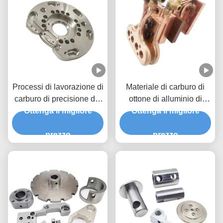
Processi di lavorazione di
Materiale di carburo di
carburo di precisione dei
ottone di alluminio di
componenti di taglio del
Ottenga il migliore
acciaio inossidabile
Ottenga il migliore
filo di carburo di silicio
prezzo
prezzo