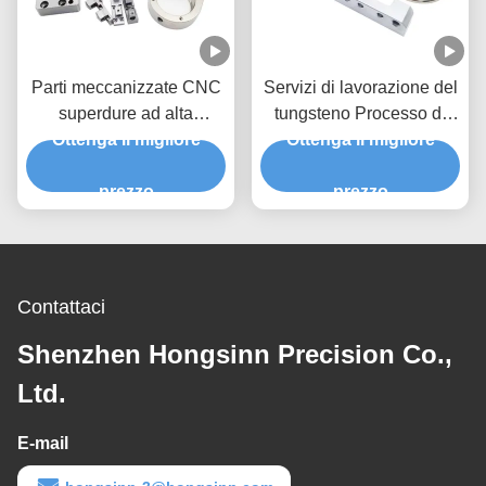
Parti meccanizzate CNC
Servizi di lavorazione del
superdure ad alta
tungsteno Processo di
Ottenga il migliore
precisione con
lavorazione del carburo
Ottenga il migliore
automazione completa
Parti di alta difficoltà
delle attrezzature
prezzo
prezzo
Contattaci
Shenzhen Hongsinn Precision Co.,
Ltd.
E-mail