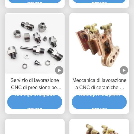
prezzo
prezzo
Servizio di lavorazione
Meccanica di lavorazione
CNC di precisione per
a CNC di ceramiche al
l'acciaio al carburo e
Ottenga il migliore
Ottenga il migliore
carburo di silicio
l'alluminio
prezzo
prezzo