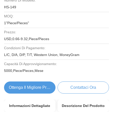
Numero Di Modello:
HS-149
MOQ:
1"Piece/Pieces"
Prezzo:
USD,0.66-9.32,Piece/Pieces
Condizioni Di Pagamento:
L/C, D/A, D/P, T/T, Western Union, MoneyGram
Capacità Di Approvvigionamento:
5000,Piece/Pieces,Mese
Ottenga Il Migliore Prezzo
Contattaci Ora
Informazioni Dettagliate
Descrizione Del Prodotto