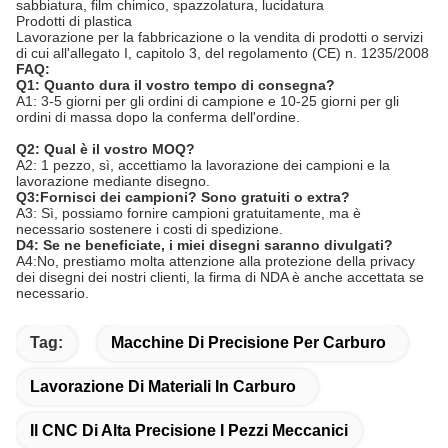
sabbiatura, film chimico, spazzolatura, lucidatura
Prodotti di plastica
Lavorazione per la fabbricazione o la vendita di prodotti o servizi
di cui all'allegato I, capitolo 3, del regolamento (CE) n. 1235/2008
FAQ:
Q1: Quanto dura il vostro tempo di consegna?
A1: 3-5 giorni per gli ordini di campione e 10-25 giorni per gli
ordini di massa dopo la conferma dell'ordine.
Q2: Qual è il vostro MOQ?
A2: 1 pezzo, sì, accettiamo la lavorazione dei campioni e la
lavorazione mediante disegno.
Q3:Fornisci dei campioni? Sono gratuiti o extra?
A3: Sì, possiamo fornire campioni gratuitamente, ma è
necessario sostenere i costi di spedizione.
D4: Se ne beneficiate, i miei disegni saranno divulgati?
A4:No, prestiamo molta attenzione alla protezione della privacy
dei disegni dei nostri clienti, la firma di NDA è anche accettata se
necessario.
Tag:
Macchine Di Precisione Per Carburo
Lavorazione Di Materiali In Carburo
Il CNC Di Alta Precisione I Pezzi Meccanici